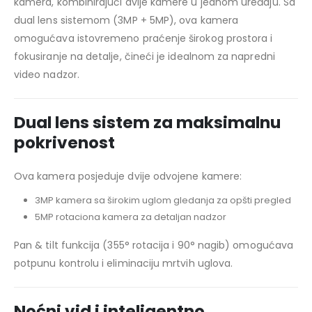
kamera, kombinirajući dvije kamere u jednom uređaju. Sa
dual lens sistemom (3MP + 5MP), ova kamera
omogućava istovremeno praćenje širokog prostora i
fokusiranje na detalje, čineći je idealnom za napredni
video nadzor.
Dual lens sistem za maksimalnu
pokrivenost
Ova kamera posjeduje dvije odvojene kamere:
3MP kamera sa širokim uglom gledanja za opšti pregled
5MP rotaciona kamera za detaljan nadzor
Pan & tilt funkcija (355° rotacija i 90° nagib) omogućava
potpunu kontrolu i eliminaciju mrtvih uglova.
Noćni vid i inteligentno