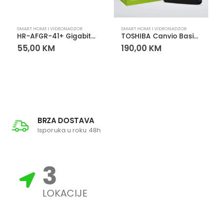
SMART HOME I VIDEONADZOR
SMART HOME I VIDEONADZOR
HR-AFGR-41+ Gigabit PoE Extender – DIN Rail 1IN 4OUT
TOSHIBA Canvio Basics 2TB External HDD 2.5” USB 3.0
55,00
KM
190,00
KM
BRZA DOSTAVA
Isporuka u roku 48h
3
LOKACIJE