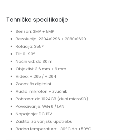
Tehničke specifikacije
Senzori: 3MP + 5MP
Rezolucija: 2304×1296 + 2880×1620
Rotacija: 355°
Tilt: 0–90°
Noćni vid: do 30 m
Objektivi: 3.6 mm + 6 mm
Video: H.265 / H.264
Zoom: 8x digitalni
Audio: mikrofon + zvučnik
Pohrana: do 1024GB (dual microSD)
Povezivanje: WiFi 6 / LAN
Napajanje: DC 12V
Zaštita: za vanjsku upotrebu
Radna temperatura: -30°C do +50°C