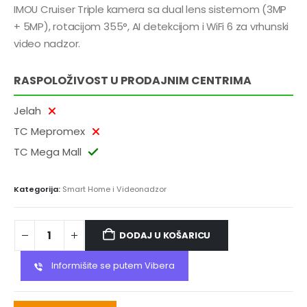
IMOU Cruiser Triple kamera sa dual lens sistemom (3MP
+ 5MP), rotacijom 355°, AI detekcijom i WiFi 6 za vrhunski
video nadzor.
RASPOLOŽIVOST U PRODAJNIM CENTRIMA
Jelah
TC Mepromex
TC Mega Mall
Kategorija:
Smart Home i Videonadzor
DODAJ U KOŠARICU
Informišite se putem Vibera