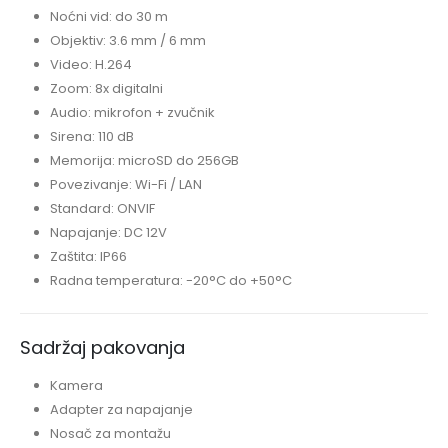
Noćni vid: do 30 m
Objektiv: 3.6 mm / 6 mm
Video: H.264
Zoom: 8x digitalni
Audio: mikrofon + zvučnik
Sirena: 110 dB
Memorija: microSD do 256GB
Povezivanje: Wi-Fi / LAN
Standard: ONVIF
Napajanje: DC 12V
Zaštita: IP66
Radna temperatura: -20°C do +50°C
Sadržaj pakovanja
Kamera
Adapter za napajanje
Nosač za montažu