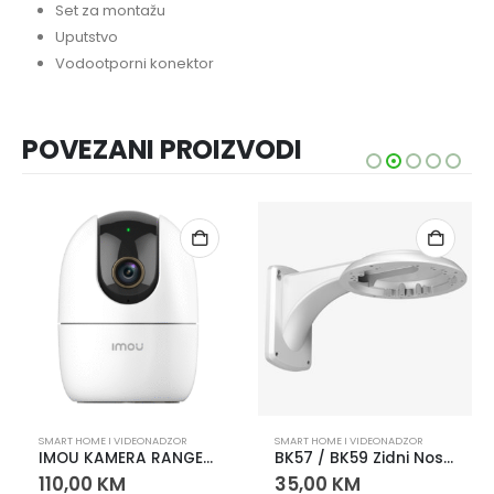
Set za montažu
Uputstvo
Vodootporni konektor
POVEZANI PROIZVODI
SMART HOME I VIDEONADZOR
SMART HOME I VIDEONADZOR
IMOU KAMERA RANGER 2 4MP – PAMETNA WI-FI KAMERA SA POKRIVANJEM 360°
BK57 / BK59 Zidni Nosač za Dome Kamere D57 i D59
110,00
KM
35,00
KM