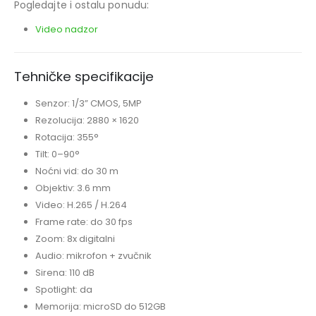
Pogledajte i ostalu ponudu:
Video nadzor
Tehničke specifikacije
Senzor: 1/3” CMOS, 5MP
Rezolucija: 2880 × 1620
Rotacija: 355°
Tilt: 0–90°
Noćni vid: do 30 m
Objektiv: 3.6 mm
Video: H.265 / H.264
Frame rate: do 30 fps
Zoom: 8x digitalni
Audio: mikrofon + zvučnik
Sirena: 110 dB
Spotlight: da
Memorija: microSD do 512GB