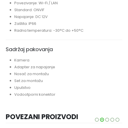
Povezivanje: Wi-Fi / LAN
Standard: ONVIF
Napajanje: DC 12V
Zaštita: IP66
Radna temperatura: -30°C do +50°C
Sadržaj pakovanja
Kamera
Adapter za napajanje
Nosač za montažu
Set za montažu
Uputstvo
Vodootporni konektor
POVEZANI PROIZVODI