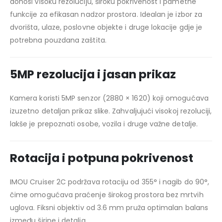
donosi visoku rezoluciju, široku pokrivenost i pametne
funkcije za efikasan nadzor prostora. Idealan je izbor za
dvorišta, ulaze, poslovne objekte i druge lokacije gdje je
potrebna pouzdana zaštita.
5MP rezolucija i jasan prikaz
Kamera koristi 5MP senzor (2880 × 1620) koji omogućava
izuzetno detaljan prikaz slike. Zahvaljujući visokoj rezoluciji,
lakše je prepoznati osobe, vozila i druge važne detalje.
Rotacija i potpuna pokrivenost
IMOU Cruiser 2C podržava rotaciju od 355° i nagib do 90°,
čime omogućava praćenje širokog prostora bez mrtvih
uglova. Fiksni objektiv od 3.6 mm pruža optimalan balans
između širine i detalja.