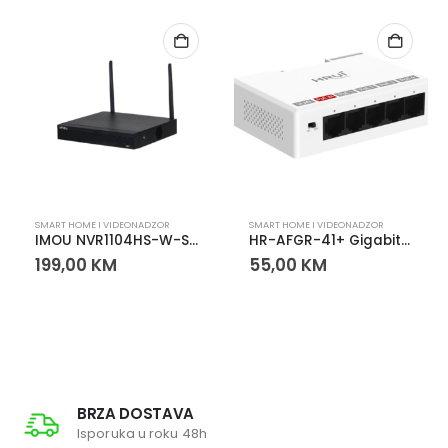
SMART HOME I VIDEONADZOR
SMART HOME I VIDEONADZOR
IMOU NVR1104HS-W-S2 4-kanalni snimač – Wireless Recorder
HR-AFGR-41+ Gigabit PoE Extender – DIN Rail 1IN 4OUT
199,00
KM
55,00
KM
BRZA DOSTAVA
Isporuka u roku 48h