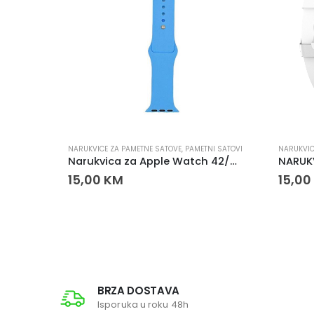
I SATOVI
NARUKVICE ZA PAMETNE SATOVE
,
PAMETNI SATOVI
NARUKVIC
NARUKVICA ZA SMART WATCH 22mm KOŽNA CRNA
Narukvica za Apple Watch 42/44/45 mm
15,00
KM
15,00
BRZA DOSTAVA
Isporuka u roku 48h