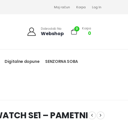
Moj račun
Korpa
Log In
Korpa
0
Dobrodoši Na
0
Webshop
Digitalne dopune
SENZORNA SOBA
WATCH SE1 – PAMETNI