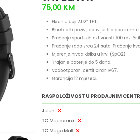
75,00
KM
Ekran u boji 2.02” TFT.
Bluetooth pozivi, obavijesti o porukama i 
Praćenje sportskih aktivnosti, 100 različi
Praćenje rada srca 24 sata. Praćenje kva
Mjerenje nivoa kisika u krvi (SpO2).
Trajanje baterije do 5 dana.
Vodootporan, certificiran IP67.
Garancija 12 mjeseci.
RASPOLOŽIVOST U PRODAJNIM CENT
Jelah
TC Mepromex
TC Mega Mall