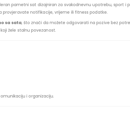
eran pametni sat dizajniran za svakodnevnu upotrebu, sport i pr
a provjeravate notifikacije, vrijeme ili fitness podatke.
no sa sata
, što znači da možete odgovarati na pozive bez potreb
 koji žele stalnu povezanost.
munikaciju i organizaciju.