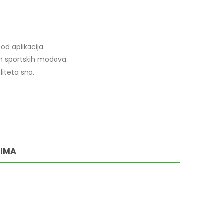
od aplikacija.
tih sportskih modova.
liteta sna.
RIMA