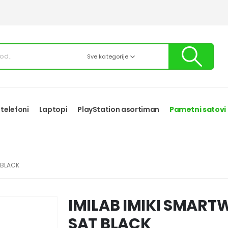
Sve kategorije
 telefoni
Laptopi
PlayStation asortiman
Pametni satovi
 BLACK
IMILAB IMIKI SMART
SAT BLACK