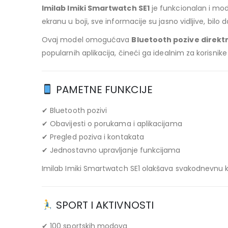
Imilab Imiki Smartwatch SE1
je funkcionalan i mod
ekranu u boji, sve informacije su jasno vidljive, bilo d
Ovaj model omogućava
Bluetooth pozive direkt
popularnih aplikacija, čineći ga idealnim za korisnike
PAMETNE FUNKCIJE
✔ Bluetooth pozivi
✔ Obavijesti o porukama i aplikacijama
✔ Pregled poziva i kontakata
✔ Jednostavno upravljanje funkcijama
Imilab Imiki Smartwatch SE1 olakšava svakodnevnu ko
SPORT I AKTIVNOSTI
✔ 100 sportskih modova