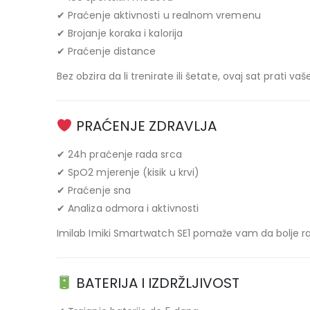
✔ Praćenje aktivnosti u realnom vremenu
✔ Brojanje koraka i kalorija
✔ Praćenje distance
Bez obzira da li trenirate ili šetate, ovaj sat prati vaš
PRAĆENJE ZDRAVLJA
✔ 24h praćenje rada srca
✔ SpO2 mjerenje (kisik u krvi)
✔ Praćenje sna
✔ Analiza odmora i aktivnosti
Imilab Imiki Smartwatch SE1 pomaže vam da bolje razu
BATERIJA I IZDRŽLJIVOST