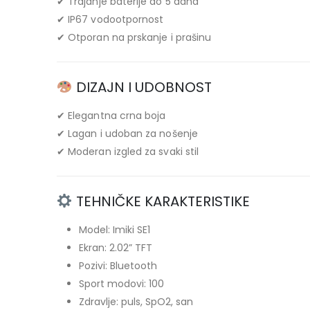
✔ Trajanje baterije do 5 dana
✔ IP67 vodootpornost
✔ Otporan na prskanje i prašinu
DIZAJN I UDOBNOST
✔ Elegantna crna boja
✔ Lagan i udoban za nošenje
✔ Moderan izgled za svaki stil
TEHNIČKE KARAKTERISTIKE
Model: Imiki SE1
Ekran: 2.02” TFT
Pozivi: Bluetooth
Sport modovi: 100
Zdravlje: puls, SpO2, san