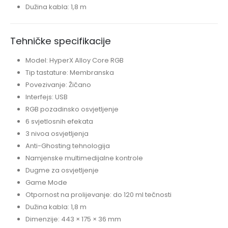
Dužina kabla: 1,8 m
Tehničke specifikacije
Model: HyperX Alloy Core RGB
Tip tastature: Membranska
Povezivanje: Žičano
Interfejs: USB
RGB pozadinsko osvjetljenje
6 svjetlosnih efekata
3 nivoa osvjetljenja
Anti-Ghosting tehnologija
Namjenske multimedijalne kontrole
Dugme za osvjetljenje
Game Mode
Otpornost na prolijevanje: do 120 ml tečnosti
Dužina kabla: 1,8 m
Dimenzije: 443 × 175 × 36 mm