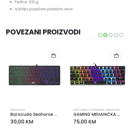
Težina: 1121 g
Izdržljiv pojačani plastični okvir
POVEZANI PROIZVODI
TASTATURE
RAČUNARI I IT OPREMA
,
TASTATURE
Baracuda Seahorse BGK-04141 RGB Gaming Tastatura 60% 64 Tipke
GAMING MEHANIČKA TASTATURA WHITE SHARK ASHIKO
30,00
KM
75,00
KM