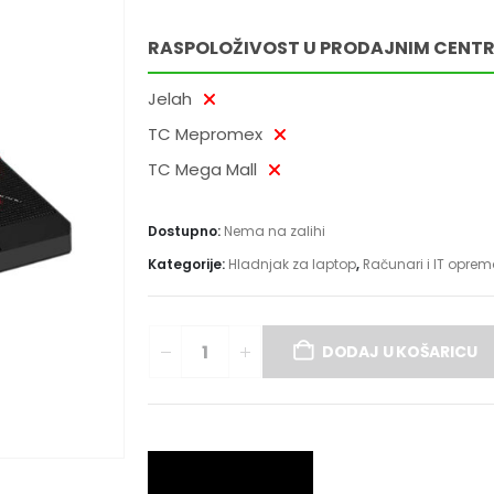
RASPOLOŽIVOST U PRODAJNIM CENT
Jelah
TC Mepromex
TC Mega Mall
Dostupno:
Nema na zalihi
Kategorije:
Hladnjak za laptop
,
Računari i IT opre
DODAJ U KOŠARICU