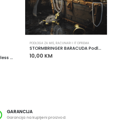
PODLOGA ZA MIŠ
,
RAČUNARI I IT OPREMA
STORMBRINGER BARACUDA Podloga za miš
HLADNJA
10,00
KM
HyperX Pulsefire Fuse Wireless Gaming Miš
30,0
GARANCIJA
SI
Garancija na kupljeni proizvod.
Svi