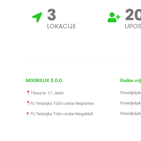
3
2
LOKACIJE
UPOS
MOOBILUX D.O.O.
Radno vri
Ponedjeljak
Titova br. 17, Jelah
Ponedjeljak
PJ Tešanjka Tržni centar Mepromex
Ponedjeljak
PJ Tešanjka Tržni centar MegaMall