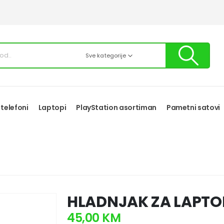
Sve kategorije
 telefoni
Laptopi
PlayStation asortiman
Pametni satovi
HLADNJAK ZA LAPTOP
45,00
KM