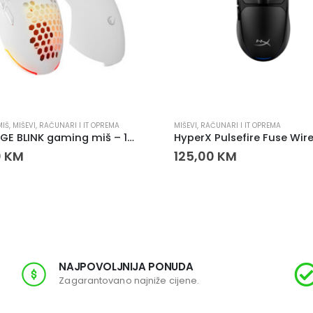
MIŠ
,
MIŠEVI
,
RAČUNARI I IT OPREMA
MIŠEVI
,
RAČUNARI I IT OPREMA
RAMPAGE BLINK gaming miš – 12800 DPI, INSTANT 825F senzor, 1000Hz
0
KM
125,00
KM
NAJPOVOLJNIJA PONUDA
Zagarantovano najniže cijene.