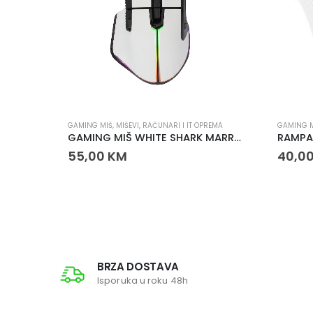
REMA
GAMING MIŠ
,
MIŠEVI
,
RAČUNARI I IT OPREMA
GAMING 
-209P
GAMING MIŠ WHITE SHARK MARROK
55,00
KM
40,0
BRZA DOSTAVA
Isporuka u roku 48h