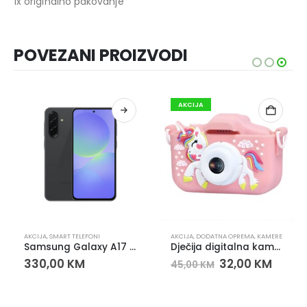
1x originalno pakovanje
POVEZANI PROIZVODI
AKCIJA
AKCIJA
,
SMART TELEFONI
AKCIJA
,
DODATNA OPREMA
,
KAMERE
Samsung Galaxy A17 4GB 128GB Black pametni telefon
Dječija digitalna kamera – 1000mAh baterija, 2 leće, 32GB podrška
330,00
KM
32,00
KM
45,00
KM