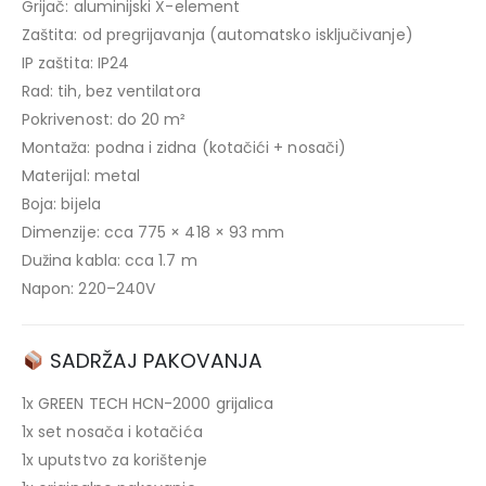
Grijač: aluminijski X-element
Zaštita: od pregrijavanja (automatsko isključivanje)
IP zaštita: IP24
Rad: tih, bez ventilatora
Pokrivenost: do 20 m²
Montaža: podna i zidna (kotačići + nosači)
Materijal: metal
Boja: bijela
Dimenzije: cca 775 × 418 × 93 mm
Dužina kabla: cca 1.7 m
Napon: 220–240V
SADRŽAJ PAKOVANJA
1x GREEN TECH HCN-2000 grijalica
1x set nosača i kotačića
1x uputstvo za korištenje