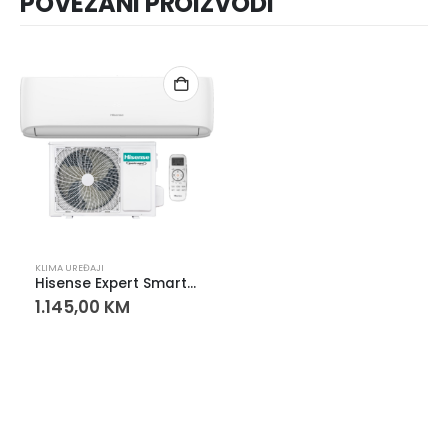
POVEZANI PROIZVODI
KLIMA UREĐAJI
Hisense Expert Smart 18K klima uređaj inverter CF50XS1FG + CF50XS1FW – WiFi, A++
1.145,00
KM