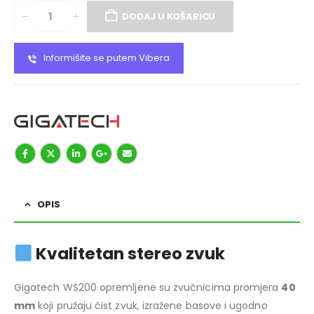
DODAJ U KOŠARICU
Informišite se putem Vibera
OPIS
Kvalitetan stereo zvuk
Gigatech WS200 opremljene su zvučnicima promjera
40
mm
koji pružaju čist zvuk, izražene basove i ugodno