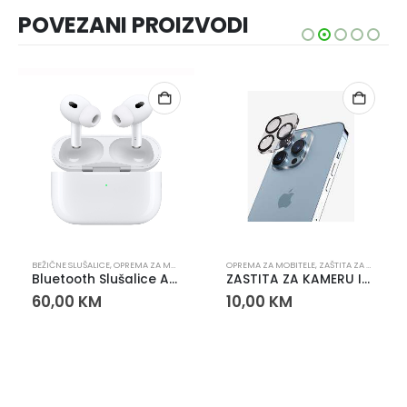
POVEZANI PROIZVODI
BEŽIČNE SLUŠALICE
,
OPREMA ZA MOBITELE
,
SLUŠALICE
OPREMA ZA MOBITELE
,
ZAŠTITA ZA KAMERU
Bluetooth Slušalice AP-PRO2
ZASTITA ZA KAMERU IPHONE 12 PRO
60,00
KM
10,00
KM