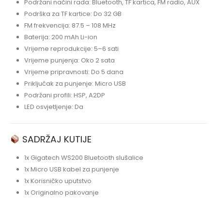
Podržani načini rada: Bluetooth, TF kartica, FM radio, AUX
Podrška za TF kartice: Do 32 GB
FM frekvencija: 87.5 – 108 MHz
Baterija: 200 mAh Li-ion
Vrijeme reprodukcije: 5–6 sati
Vrijeme punjenja: Oko 2 sata
Vrijeme pripravnosti: Do 5 dana
Priključak za punjenje: Micro USB
Podržani profili: HSP, A2DP
LED osvjetljenje: Da
SADRŽAJ KUTIJE
1x Gigatech WS200 Bluetooth slušalice
1x Micro USB kabel za punjenje
1x Korisničko uputstvo
1x Originalno pakovanje