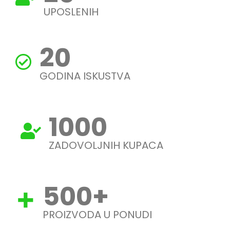
UPOSLENIH
20
GODINA ISKUSTVA
1000
ZADOVOLJNIH KUPACA
500
+
PROIZVODA U PONUDI