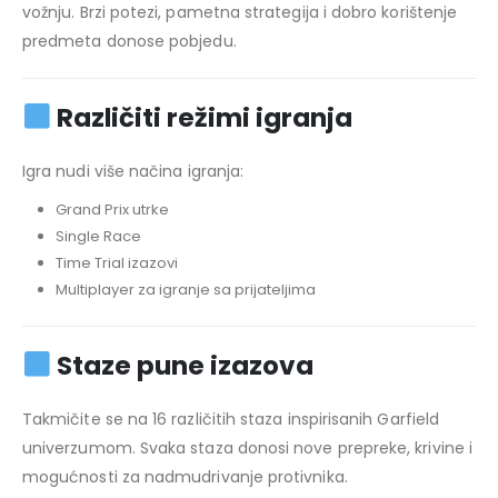
vožnju. Brzi potezi, pametna strategija i dobro korištenje
predmeta donose pobjedu.
Različiti režimi igranja
Igra nudi više načina igranja:
Grand Prix utrke
Single Race
Time Trial izazovi
Multiplayer za igranje sa prijateljima
Staze pune izazova
Takmičite se na 16 različitih staza inspirisanih Garfield
univerzumom. Svaka staza donosi nove prepreke, krivine i
mogućnosti za nadmudrivanje protivnika.