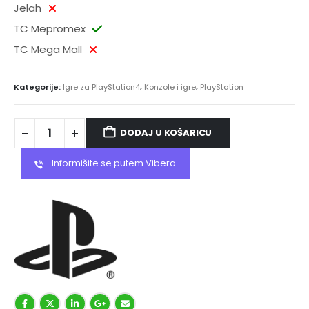
Jelah
TC Mepromex
TC Mega Mall
Kategorije:
Igre za PlayStation4
,
Konzole i igre
,
PlayStation
DODAJ U KOŠARICU
Informišite se putem Vibera