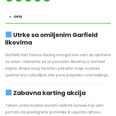
OPIS
Utrke sa omiljenim Garfield
likovima
Garfield Kart Furious Racing omogućava vam da sjednete
za volan i takmičite se sa poznatim likovima iz Garfield
svijeta. Birajte svog favorita i pokažite svoje vozačke
vještine kroz uzbudljive trke pune prepreka i iznenađenja.
Zabavna karting akcija
Tokom utrka možete koristiti različite bonuse koji vam
pomažu da prestignete protivnike ili usporite njihovu