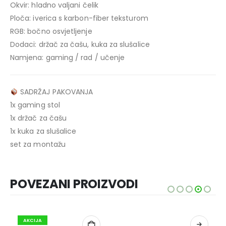
Okvir: hladno valjani čelik
Ploča: iverica s karbon-fiber teksturom
RGB: bočno osvjetljenje
Dodaci: držač za čašu, kuka za slušalice
Namjena: gaming / rad / učenje
SADRŽAJ PAKOVANJA
1x gaming stol
1x držač za čašu
1x kuka za slušalice
set za montažu
POVEZANI PROIZVODI
AKCIJA