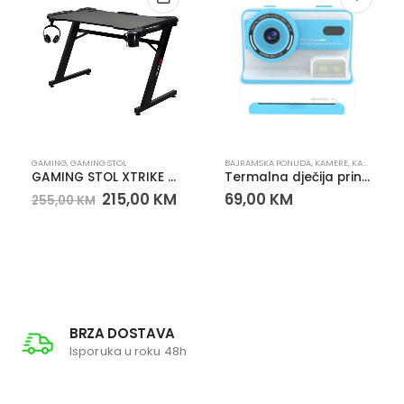
REMA ZA MOBITELE
GAMING
,
GAMING STOL
,
SLUŠALICE
BAJRAMSKA PONUDA
,
KAMERE
,
KAMERE & VIDEO
GAMING STOL XTRIKE ME
Termalna dječija print kamera D101 – Instant kamera za djecu 1080P, 2.4” ekran
215,00
KM
69,00
KM
255,00
KM
BRZA DOSTAVA
Isporuka u roku 48h