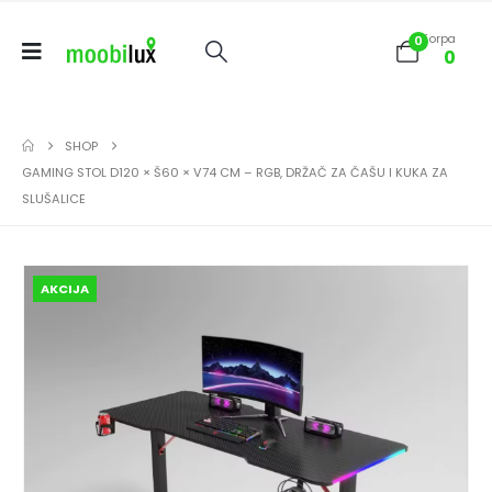
Korpa
0
0
SHOP
GAMING STOL D120 × Š60 × V74 CM – RGB, DRŽAČ ZA ČAŠU I KUKA ZA
SLUŠALICE
AKCIJA