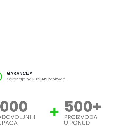
GARANCIJA
SI
Garancija na kupljeni proizvod.
Svi
1000
500
+
ADOVOLJNIH
PROIZVODA
UPACA
U PONUDI