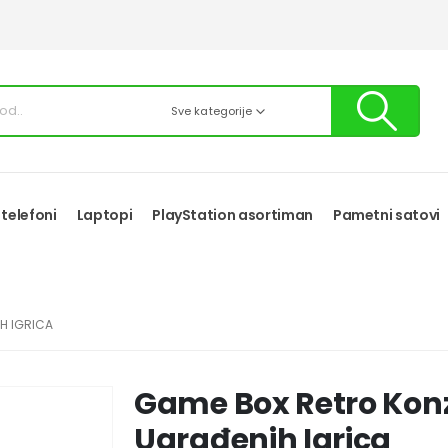
Sve kategorije
 telefoni
Laptopi
PlayStation asortiman
Pametni satovi
H IGRICA
Game Box Retro Konz
Ugrađenih Igrica