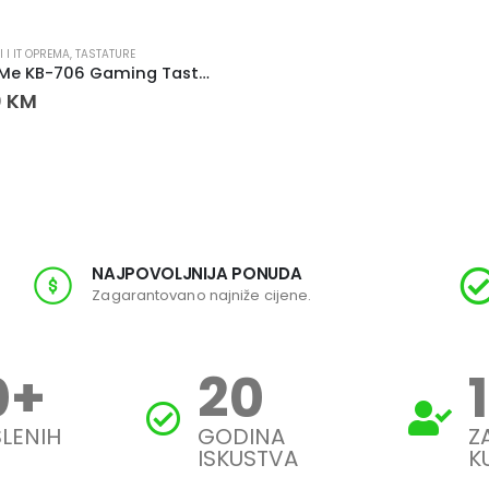
 I IT OPREMA
,
TASTATURE
Xtrike Me KB-706 Gaming Tastatura
0
KM
NAJPOVOLJNIJA PONUDA
Zagarantovano najniže cijene.
0
+
20
LENIH
GODINA
Z
ISKUSTVA
K