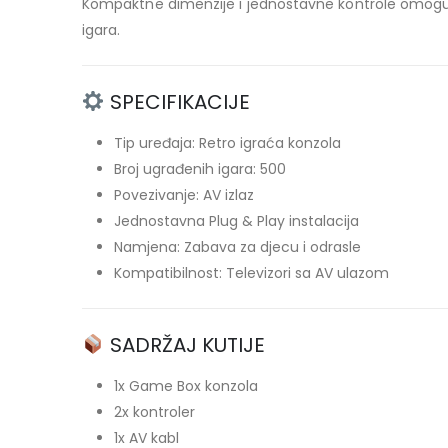
Kompaktne dimenzije i jednostavne kontrole omogućavaj
igara.
SPECIFIKACIJE
Tip uređaja: Retro igraća konzola
Broj ugrađenih igara: 500
Povezivanje: AV izlaz
Jednostavna Plug & Play instalacija
Namjena: Zabava za djecu i odrasle
Kompatibilnost: Televizori sa AV ulazom
SADRŽAJ KUTIJE
1x Game Box konzola
2x kontroler
1x AV kabl