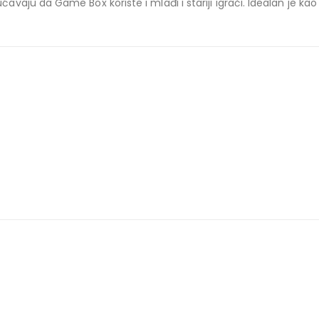
u da Game Box koriste i mlađi i stariji igrači. Idealan je kao pok