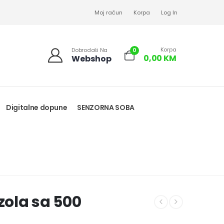
Moj račun
Korpa
Log In
Korpa
0
Dobrodoši Na
0,00
KM
Webshop
Digitalne dopune
SENZORNA SOBA
ola sa 500