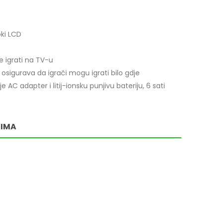
oki LCD
e igrati na TV-u
osigurava da igrači mogu igrati bilo gdje
AC adapter i litij-ionsku punjivu bateriju, 6 sati
RIMA