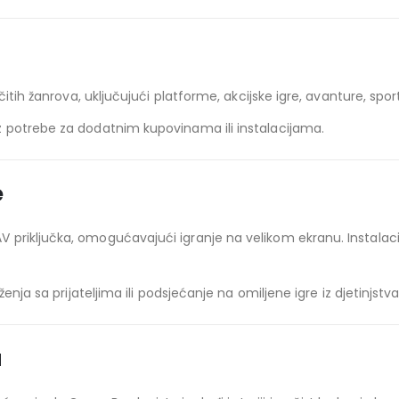
čitih žanrova, uključujući platforme, akcijske igre, avanture, spo
 potrebe za dodatnim kupovinama ili instalacijama.
e
riključka, omogućavajući igranje na velikom ekranu. Instalacija
nja sa prijateljima ili podsjećanje na omiljene igre iz djetinjstva
u