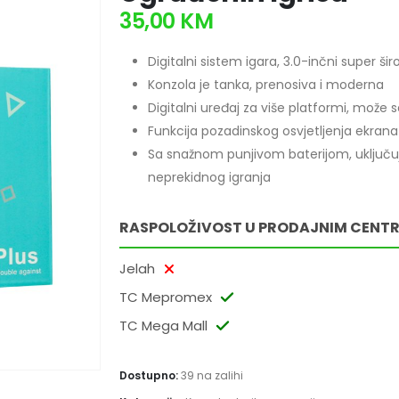
35,00
KM
Digitalni sistem igara, 3.0-inčni super šir
Konzola je tanka, prenosiva i moderna
Digitalni uređaj za više platformi, može s
Funkcija pozadinskog osvjetljenja ekrana 
Sa snažnom punjivom baterijom, uključuje 
neprekidnog igranja
RASPOLOŽIVOST U PRODAJNIM CENT
Jelah
TC Mepromex
TC Mega Mall
Dostupno:
39 na zalihi