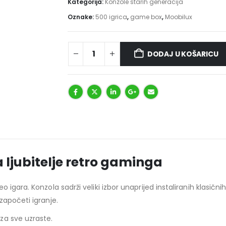
Kategorija:
Konzole starih generacija
Oznake:
500 igrica
,
game box
,
Moobilux
DODAJ U KOŠARICU
 ljubitelje retro gaminga
gara. Konzola sadrži veliki izbor unaprijed instaliranih klasičnih 
započeti igranje.
za sve uzraste.