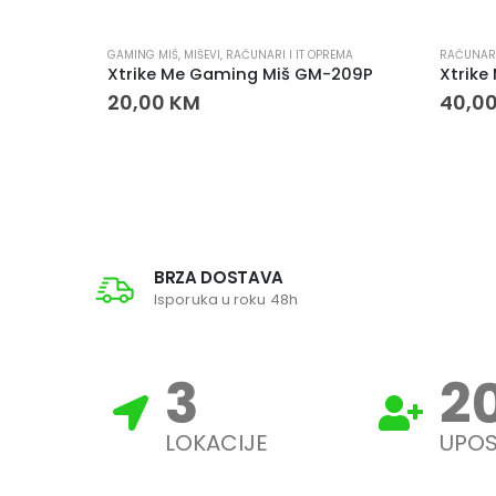
GAMING MIŠ
,
MIŠEVI
,
RAČUNARI I IT OPREMA
RAČUNARI
Xtrike Me Gaming Miš GM-209P
20,00
KM
40,0
BRZA DOSTAVA
Isporuka u roku 48h
3
2
LOKACIJE
UPOS