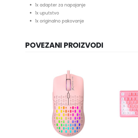
1x adapter za napajanje
1x uputstvo
1x originalno pakovanje
POVEZANI PROIZVODI