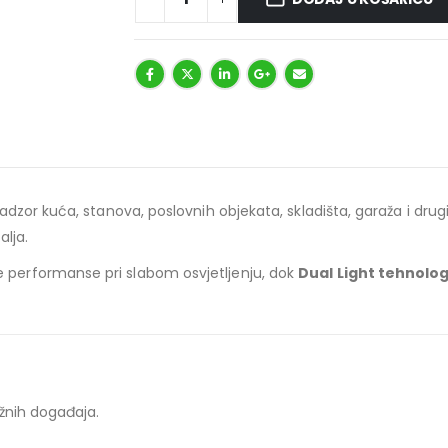
nadzor kuća, stanova, poslovnih objekata, skladišta, garaža i dr
alja.
erformanse pri slabom osvjetljenju, dok
Dual Light tehnolog
žnih događaja.