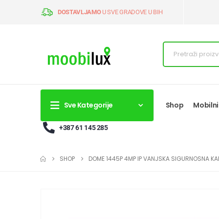
DOSTAVLJAMO
U SVE GRADOVE U BIH
Sve Kategorije
Shop
Mobilni
+387 61 145 285
SHOP
DOME 1445P 4MP IP VANJSKA SIGURNOSNA K