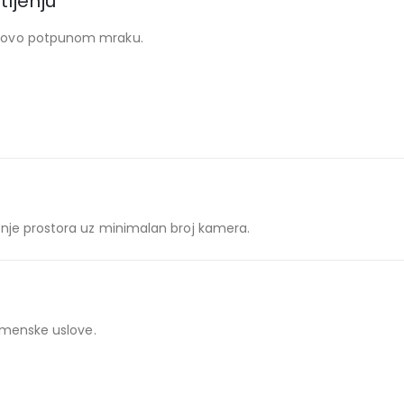
tljenju
otovo potpunom mraku.
je prostora uz minimalan broj kamera.
emenske uslove.