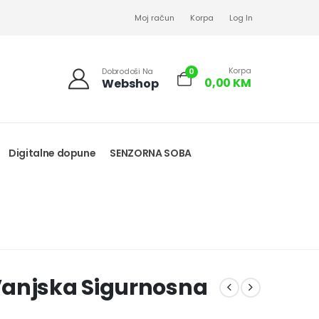
Moj račun
Korpa
Log In
Korpa
0
Dobrodoši Na
0,00
KM
Webshop
Digitalne dopune
SENZORNA SOBA
Vanjska Sigurnosna