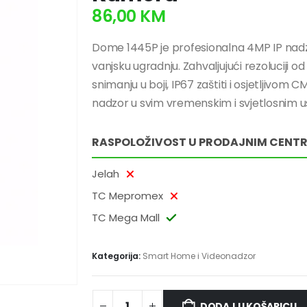
86,00
KM
Dome 1445P je profesionalna 4MP IP nadz
vanjsku ugradnju. Zahvaljujući rezoluciji 
snimanju u boji, IP67 zaštiti i osjetljivom
nadzor u svim vremenskim i svjetlosnim u
RASPOLOŽIVOST U PRODAJNIM CENT
Jelah
TC Mepromex
TC Mega Mall
Kategorija:
Smart Home i Videonadzor
DODAJ U KOŠARICU