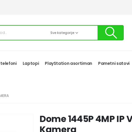
Sve kategorije
 telefoni
Laptopi
PlayStation asortiman
Pametni satovi
AMERA
Dome 1445P 4MP IP 
Kamera