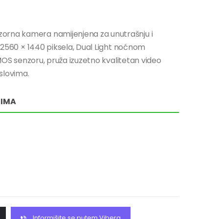
orna kamera namijenjena za unutrašnju i
od 2560 × 1440 piksela, Dual Light noćnom
 CMOS senzoru, pruža izuzetno kvalitetan video
slovima.
RIMA
Informišite se putem Vibera