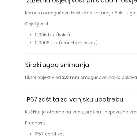
Izuzetna osjetljivost pri slabom osvje
Kamera omogućava kvalitetno snimanje čak i u g
Osjetljivost:
0,006 Lux (kolor)
0,0006 Lux (crno-bijeli prikaz)
Široki ugao snimanja
Fiksni objektiv od
2,8 mm
omogućava široko pokrivan
IP67 zaštita za vanjsku upotrebu
Kućište je otporno na vodu, prašinu i nepovoljne vr
Prednosti:
IP67 certifikat