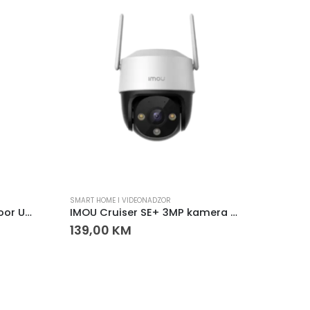
SMART HOME I VIDEONADZOR
SMART H
Dahua PFM920-6UN Outdoor U/UTP CAT6 Mrežni Kabel 305 m Crni
IMOU Cruiser SE+ 3MP kamera – WiFi rotaciona sigurnosna kamera
139,00
KM
55,0