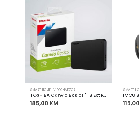
SMART HOME I VIDEONADZOR
SMART HO
IMOU Cruiser 2C 5MP kamera – WiFi rotaciona sigurnosna kamera
TOSHIBA Canvio Basics 1TB External HDD 2.5” USB 3.0
185,00
KM
115,0