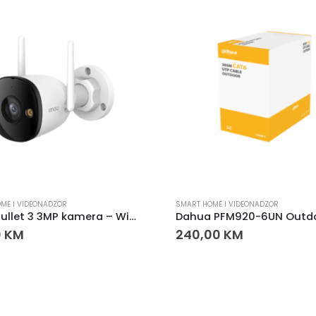
ME I VIDEONADZOR
SMART HOME I VIDEONADZOR
IMOU Bullet 3 3MP kamera – WiFi sigurnosna kamera
0
KM
240,00
KM