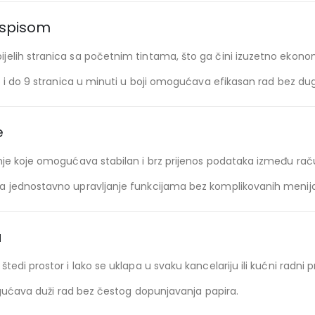
ispisom
jelih stranica sa početnim tintama, što ga čini izuzetno eko
lo i do 9 stranica u minuti u boji omogućava efikasan rad bez 
e
nje koje omogućava stabilan i brz prijenos podataka između raču
a jednostavno upravljanje funkcijama bez komplikovanih menija
a
di prostor i lako se uklapa u svaku kancelariju ili kućni radni p
mogućava duži rad bez čestog dopunjavanja papira.