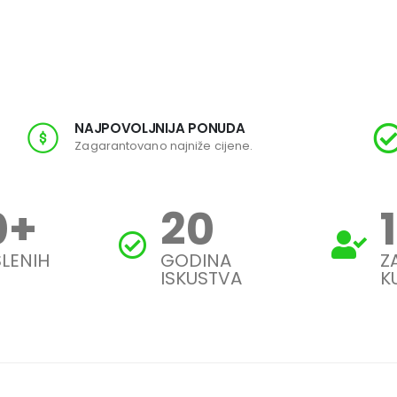
NAJPOVOLJNIJA PONUDA
Zagarantovano najniže cijene.
0
+
20
LENIH
GODINA
Z
ISKUSTVA
K