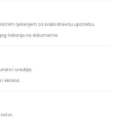
nomičnim rješenjem za svakodnevnu upotrebu.
dugog čekanja na dokumente.
nara i uređaja.
 i ekrana.
rostor.