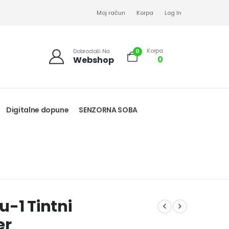
Moj račun
Korpa
Log In
Korpa
0
Dobrodoši Na
0
Webshop
Digitalne dopune
SENZORNA SOBA
-1 Tintni
er