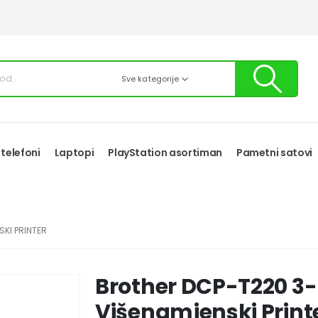
Sve kategorije
 telefoni
Laptopi
PlayStation asortiman
Pametni satovi
SKI PRINTER
Brother DCP-T220 3-u
Višenamjenski Print