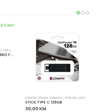
NA
,
USB STIKOVI
USB STICK TYPE-C 64GB – BRZI FLASH DRIVE ZA TELEFONE I RAČUNARE
DODATNA OPREMA
,
MEMORIJA I POHRANA
,
USB STIKOVI
BATERIJE
STICK TYPE C 128GB
CAMEL
30,00
KM
1,00