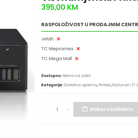
395,00
KM
RASPOLOŽIVOST U PRODAJNIM CENT
Jelah
TC Mepromex
TC Mega Mall
Dostupno:
Nema na zalihi
Kategorije:
Dodatna oprema
,
Printeri
,
Računari i IT
DODAJ U KOŠARICU