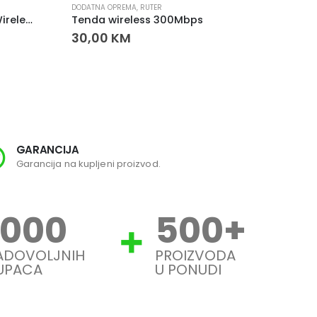
DODATNA OPREMA
,
RUTER
RUTER
HyperX Pulsefire Haste 2 Wireless Gaming Miš – Crni
Tenda wireless 300Mbps
30,00
KM
75,0
GARANCIJA
SI
Garancija na kupljeni proizvod.
Svi
1000
500
+
ADOVOLJNIH
PROIZVODA
UPACA
U PONUDI