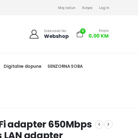
Moj račun
Korpa
Log In
Korpa
0
Dobrodoši Na
0,00
KM
Webshop
Digitalne dopune
SENZORNA SOBA
Fi adapter 650Mbps
s LAN adapter