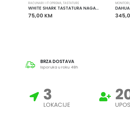
RAČUNARI I IT OPREMA
,
TASTATURE
MONITORI
Cudy WR300S 300Mbps WiFi router Multi-Mode – 4 antene, WPA3, Mesh podrška
WHITE SHARK TASTATURA NAGAMAKI Crna
DAHUA
75,00
KM
345,
BRZA DOSTAVA
Isporuka u roku 48h
3
2
LOKACIJE
UPOS