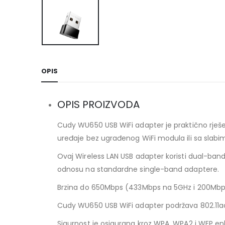
OPIS
OPIS PROIZVODA
Cudy WU650 USB WiFi adapter je praktično rješenj
uređaje bez ugrađenog WiFi modula ili sa slabi
Ovaj Wireless LAN USB adapter koristi dual-ban
odnosu na standardne single-band adaptere.
Brzina do 650Mbps (433Mbps na 5GHz i 200Mbps 
Cudy WU650 USB WiFi adapter podržava 802.11ac 
Sigurnost je osigurana kroz WPA, WPA2 i WEP enkr