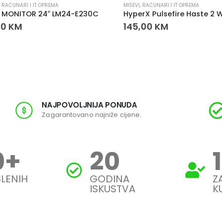
,
RAČUNARI I IT OPREMA
MIŠEVI
,
RAČUNARI I IT OPREMA
 MONITOR 24″ LM24-E230C
00
KM
145,00
KM
NAJPOVOLJNIJA PONUDA
Zagarantovano najniže cijene.
0
+
20
LENIH
GODINA
Z
ISKUSTVA
K