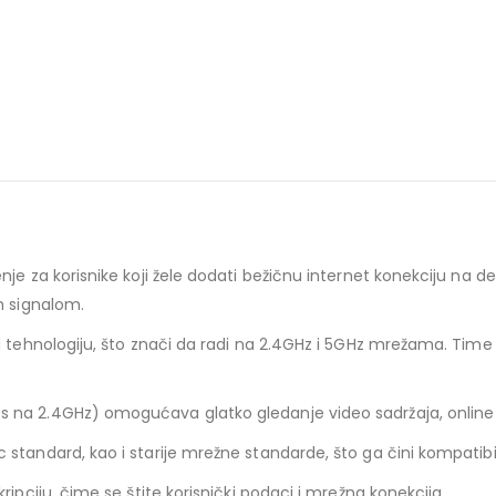
e za korisnike koji žele dodati bežičnu internet konekciju na des
m signalom.
d tehnologiju, što znači da radi na 2.4GHz i 5GHz mrežama. Tim
na 2.4GHz) omogućava glatko gledanje video sadržaja, online g
standard, kao i starije mrežne standarde, što ga čini kompatibi
ipciju, čime se štite korisnički podaci i mrežna konekcija.