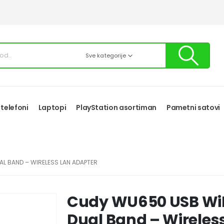
Sve kategorije
 telefoni
Laptopi
PlayStation asortiman
Pametni satovi
L BAND – WIRELESS LAN ADAPTER
Cudy WU650 USB Wi
Dual Band – Wireles