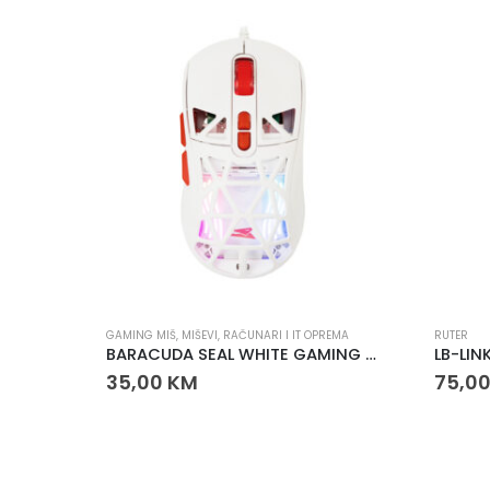
REMA
RUTER
RAČUNARI
BARACUDA SEAL WHITE GAMING MIŠ
LB-LINK BL-MF518EU 4G LTE WiFi 6 MiFi Ruter 150Mbps
75,00
KM
55,0