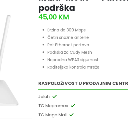
podrška
45,00
KM
Brzina do 300 Mbps
Četiri snažne antene
Pet Ethernet portova
Podrška za Cudy Mesh
Napredna WPA3 sigurnost
Roditeljska kontrola mreže
RASPOLOŽIVOST U PRODAJNIM CENT
Jelah
TC Mepromex
TC Mega Mall