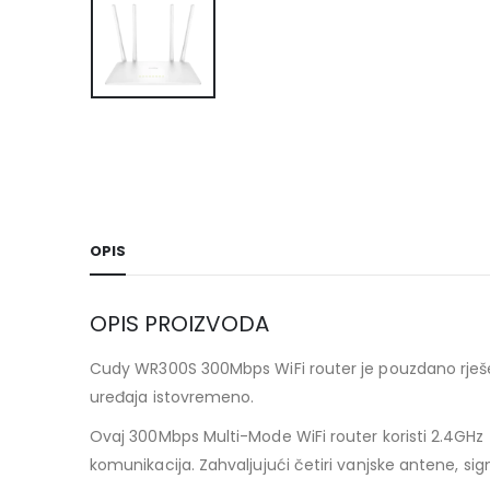
OPIS
OPIS PROIZVODA
Cudy WR300S 300Mbps WiFi router je pouzdano rješenj
uređaja istovremeno.
Ovaj 300Mbps Multi-Mode WiFi router koristi 2.4GHz 
komunikacija. Zahvaljujući četiri vanjske antene, sign