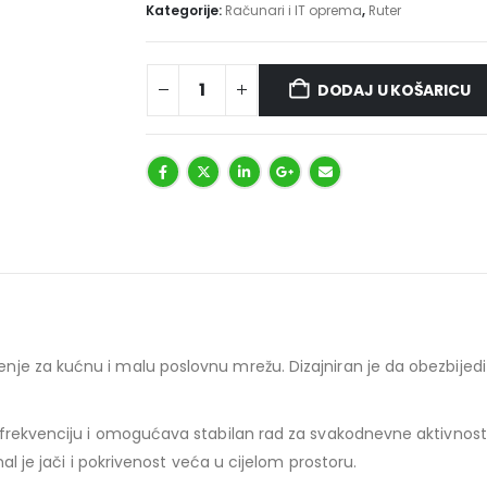
Kategorije:
Računari i IT oprema
,
Ruter
DODAJ U KOŠARICU
e za kućnu i malu poslovnu mrežu. Dizajniran je da obezbijedi st
frekvenciju i omogućava stabilan rad za svakodnevne aktivnosti 
al je jači i pokrivenost veća u cijelom prostoru.