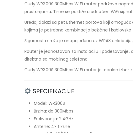
Cudy WR300S 300Mbps WiFi router podržava napredne 
prostorijama. Time se postiže ujednačen WiFi signal
Uređaj dolazi sa pet Ethernet portova koji omogućava
kojima je potrebna kombinacija bežične i kablovske
Sigurnost mreže je unaprijeđena uz WPA3 enkripciju, k
Router je jednostavan za instalaciju i podešavanje, 
direktno sa mobilnog telefona.
Cudy WR300S 300Mbps WiFi router je idealan izbor za 
SPECIFIKACIJE
Model: WR300S
Brzina: do 300Mbps
Frekvencija: 2.4GHz
Antene: 4× fiksne