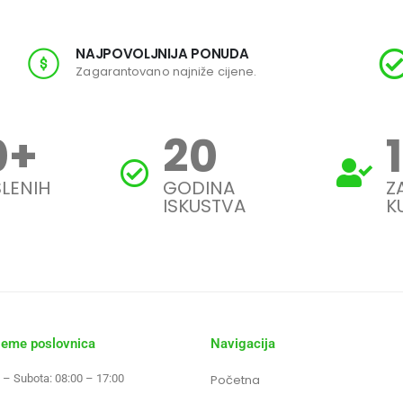
NAJPOVOLJNIJA PONUDA
Zagarantovano najniže cijene.
0
+
20
LENIH
GODINA
Z
ISKUSTVA
K
jeme poslovnica
Navigacija
 – Subota: 08:00 – 17:00
Početna