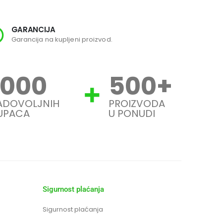
GARANCIJA
SI
Garancija na kupljeni proizvod.
Svi
1000
500
+
ADOVOLJNIH
PROIZVODA
UPACA
U PONUDI
Sigurnost plaćanja
Sigurnost plaćanja