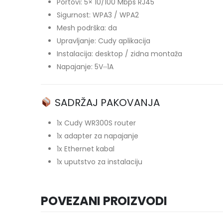
Portovi: 5× 10/100 Mbps RJ45
Sigurnost: WPA3 / WPA2
Mesh podrška: da
Upravljanje: Cudy aplikacija
Instalacija: desktop / zidna montaža
Napajanje: 5V⎓1A
SADRŽAJ PAKOVANJA
1x Cudy WR300S router
1x adapter za napajanje
1x Ethernet kabal
1x uputstvo za instalaciju
POVEZANI PROIZVODI