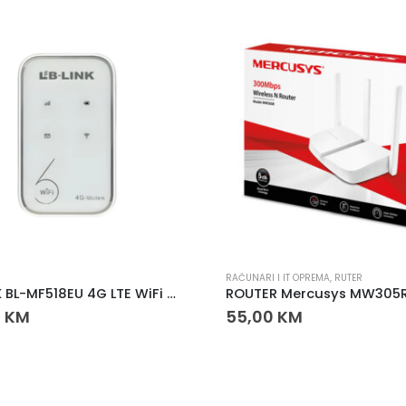
 I IT OPREMA
,
RUTER
MONITORI
,
RAČUNARI I IT OPREMA
ROUTER Mercusys MW305R 300Mbps
0
KM
175,00
KM