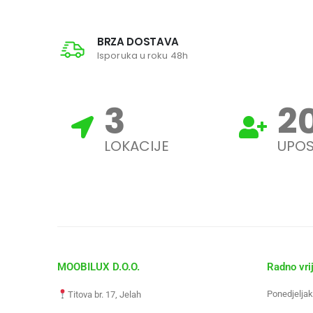
BRZA DOSTAVA
Isporuka u roku 48h
3
2
LOKACIJE
UPOS
MOOBILUX D.O.O.
Radno vri
Ponedjeljak
Titova br. 17, Jelah