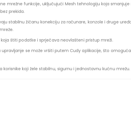
mrežne funkcije, uključujući Mesh tehnologiju koja smanjuje m
 bez prekida.
ju stabilnu žičanu konekciju za računare, konzole i druge uređa
 mreže.
oja štiti podatke i sprječava neovlašteni pristup mreži.
a upravljanje se može vršiti putem Cudy aplikacije, što omogućav
korisnike koji žele stabilnu, sigurnu i jednostavnu kućnu mrežu.