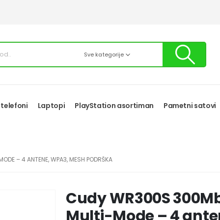
Sve kategorije
 telefoni
Laptopi
PlayStation asortiman
Pametni satovi
ODE – 4 ANTENE, WPA3, MESH PODRŠKA
Cudy WR300S 300Mbp
Multi-Mode – 4 ant