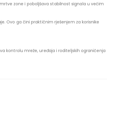
rtve zone i poboljšava stabilnost signala u većim
je. Ovo ga čini praktičnim rješenjem za korisnike
a kontrolu mreže, uređaja i roditeljskih ograničenja