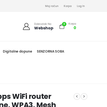
Moj račun
Korpa
Log In
Korpa
0
Dobrodoši Na
0
Webshop
Digitalne dopune
SENZORNA SOBA
s WiFi router
ene, WPA3, Mesh