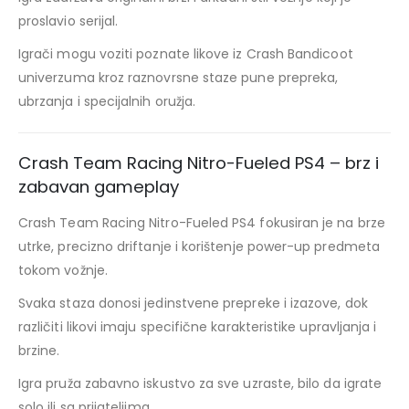
proslavio serijal.
Igrači mogu voziti poznate likove iz Crash Bandicoot
univerzuma kroz raznovrsne staze pune prepreka,
ubrzanja i specijalnih oružja.
Crash Team Racing Nitro-Fueled PS4 – brz i
zabavan gameplay
Crash Team Racing Nitro-Fueled PS4 fokusiran je na brze
utrke, precizno driftanje i korištenje power-up predmeta
tokom vožnje.
Svaka staza donosi jedinstvene prepreke i izazove, dok
različiti likovi imaju specifične karakteristike upravljanja i
brzine.
Igra pruža zabavno iskustvo za sve uzraste, bilo da igrate
solo ili sa prijateljima.