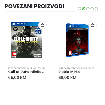
POVEZANI PROIZVODI
PLAYSTATION
IGRE ZA PLAYSTATION4
,
KONZOLE I IGRE
,
PLAYSTATION
IGRE ZA PLAYSTATION4
,
KONZOLE I IGRE
,
PLA
Call of Duty: Infinite Warfare PS4 – Igra za PlayStation 4
Diablo IV PS4
65,00
KM
89,00
KM