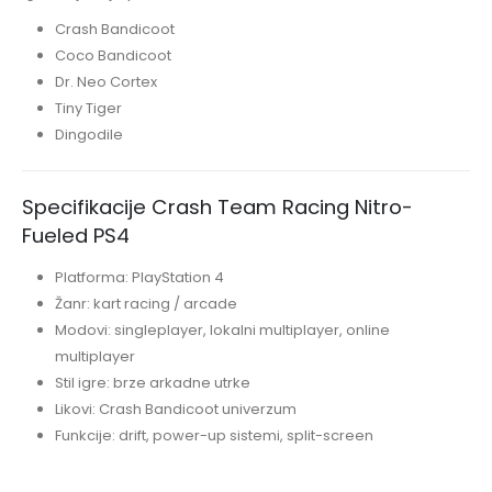
Crash Bandicoot
Coco Bandicoot
Dr. Neo Cortex
Tiny Tiger
Dingodile
Specifikacije Crash Team Racing Nitro-
Fueled PS4
Platforma: PlayStation 4
Žanr: kart racing / arcade
Modovi: singleplayer, lokalni multiplayer, online
multiplayer
Stil igre: brze arkadne utrke
Likovi: Crash Bandicoot univerzum
Funkcije: drift, power-up sistemi, split-screen