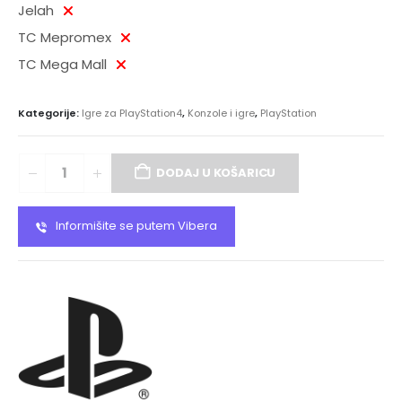
Jelah
TC Mepromex
TC Mega Mall
Kategorije:
Igre za PlayStation4
,
Konzole i igre
,
PlayStation
DODAJ U KOŠARICU
Informišite se putem Vibera