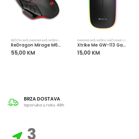
BEŽIČNI MIŠ
,
GAMING MIŠ
,
MIŠEVI
,
RAČUNARI I IT OPREMA
GAMING MIŠ
,
MIŠEVI
,
RAČUNARI I IT OPREMA
ReDragon Mirage M690 Wireless Gaming Miš
Xtrike Me GW-113 Gaming miš RGB 1600 DPI – optički miš sa 4 tipke
55,00
KM
15,00
KM
BRZA DOSTAVA
Isporuka u roku 48h
3