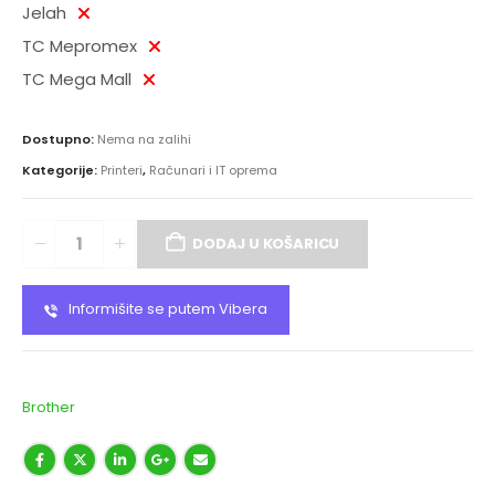
Jelah
TC Mepromex
TC Mega Mall
Dostupno:
Nema na zalihi
Kategorije:
Printeri
,
Računari i IT oprema
DODAJ U KOŠARICU
Informišite se putem Vibera
Brother