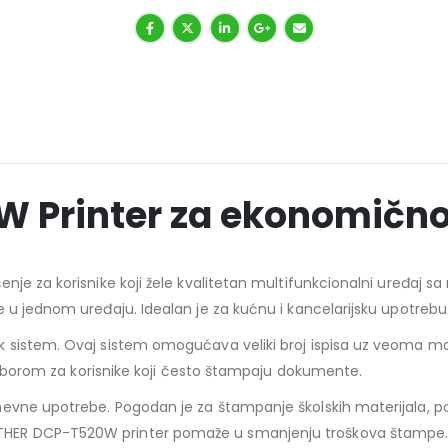
Printer za ekonomično 
je za korisnike koji žele kvalitetan multifunkcionalni uređaj sa 
 u jednom uređaju. Idealan je za kućnu i kancelarijsku upotrebu
 sistem. Ovaj sistem omogućava veliki broj ispisa uz veoma mal
 izborom za korisnike koji često štampaju dokumente.
vne upotrebe. Pogodan je za štampanje školskih materijala, posl
THER DCP-T520W printer pomaže u smanjenju troškova štampe