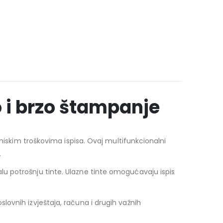
i brzo štampanje
niskim troškovima ispisa. Ovaj multifunkcionalni
.
u potrošnju tinte. Ulazne tinte omogućavaju ispis
ovnih izvještaja, računa i drugih važnih
.