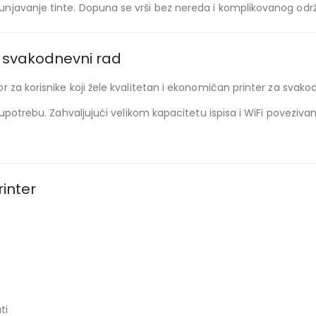
njavanje tinte. Dopuna se vrši bez nereda i komplikovanog odr
a svakodnevni rad
 za korisnike koji žele kvalitetan i ekonomičan printer za svak
u upotrebu. Zahvaljujući velikom kapacitetu ispisa i WiFi povezi
inter
ti