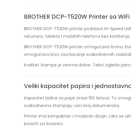
BROTHER DCP-T520W Printer sa WiFi
BROTHER DCP-T520W printer podržava Hi-Speed USB 
računara, tableta i mobilnih telefona bez korištenja
BROTHER DCP-T520W printer omogućava brzinu štampan
omogućava brzo završavanje svakodnevnih zadataka i 
Kvalitet štampe je veoma dobar. Tekst izgleda jasno 
Veliki kapacitet papira i jednostavno
Kapacitet ladice za papir iznosi 150 listova. To om
svakodnevno štampaju veći broj dokumenata.
Printer ima kompaktan i moderan dizajn. Lako se ukl
koristiti svi korisnici.