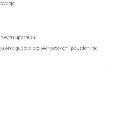
žavanja.
odnevnu upotrebu.
vanju omogućava brz, jednostavan i pouzdan rad.