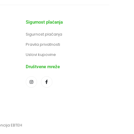
Sigurnost plaćanja
Sigurnost plaćanja
Pravila privatnosti
Uslovi kupovine
Društvene mreže
encija EBTEH