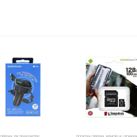
 OPREMA
,
FM TRANSMITERI
DODATNA OPREMA
,
MEMORIJA I POHRA