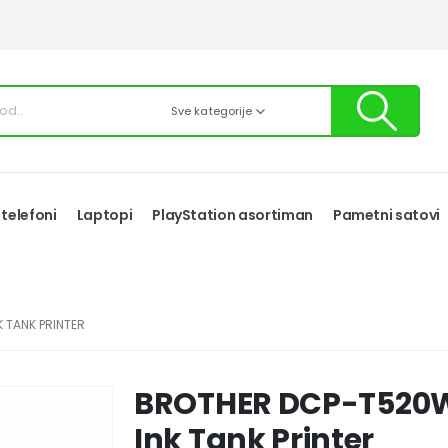
Sve kategorije
 telefoni
Laptopi
PlayStation asortiman
Pametni satovi
 TANK PRINTER
BROTHER DCP-T520W 
Ink Tank Printer