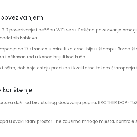
 povezivanjem
2.0 povezivanje i bežičnu WiFi vezu. Bežično povezivanje omo
 dodatnih kablova.
ja do 17 stranica u minuti za crno-bijelu štampu. Brzina štamp
efikasan rad u kancelariji ili kod kuće.
i oštro, dok boje ostaju precizne i kvalitetne tokom štampanja fo
 korištenje
ogućava duži rad bez stalnog dodavanja papira. BROTHER DCP-T520
apa u svaki radni prostor i ne zauzima mnogo mjesta. Kontrole 