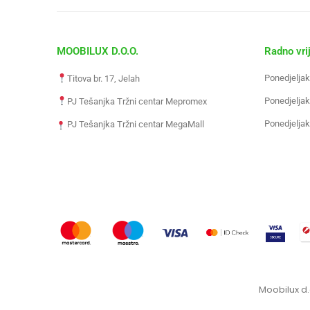
MOOBILUX D.O.O.
Radno vri
Ponedjeljak
Titova br. 17, Jelah
Ponedjeljak
PJ Tešanjka Tržni centar Mepromex
Ponedjeljak
PJ Tešanjka Tržni centar MegaMall
Moobilux d.