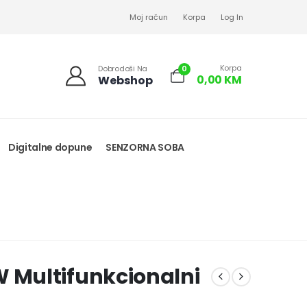
Moj račun
Korpa
Log In
Korpa
0
Dobrodoši Na
0,00
KM
Webshop
Digitalne dopune
SENZORNA SOBA
Multifunkcionalni