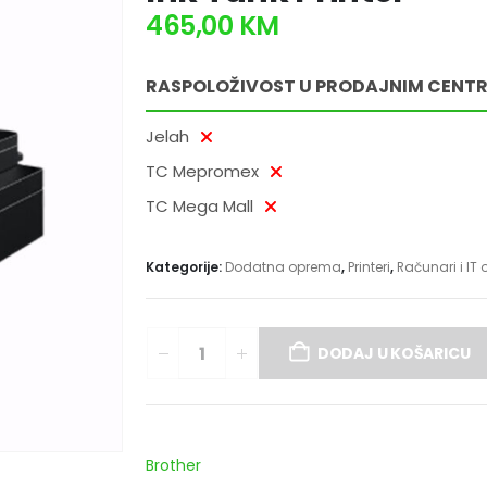
465,00
KM
RASPOLOŽIVOST U PRODAJNIM CENT
Jelah
TC Mepromex
TC Mega Mall
Kategorije:
Dodatna oprema
,
Printeri
,
Računari i IT
DODAJ U KOŠARICU
Brother