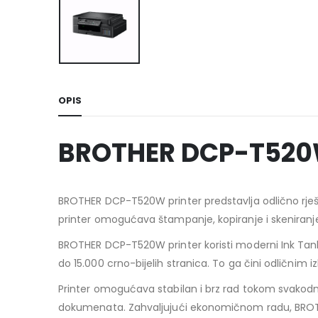
OPIS
BROTHER DCP-T520W 
BROTHER DCP-T520W printer predstavlja odlično rješen
printer omogućava štampanje, kopiranje i skeniranje
BROTHER DCP-T520W printer koristi moderni Ink Tank
do 15.000 crno-bijelih stranica. To ga čini odličnim
Printer omogućava stabilan i brz rad tokom svakodne
dokumenata. Zahvaljujući ekonomičnom radu, BRO