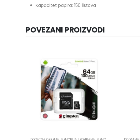
Kapacitet papira: 150 listova
POVEZANI PROIZVODI
A
,
MEMORY SD KARTICE
DODATNA OPREMA
,
MEMORIJA I POHRANA
,
MEMORY SD KARTICE
DODATNA