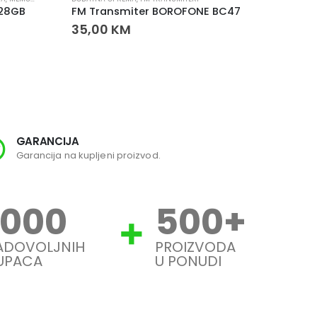
128GB
FM Transmiter BOROFONE BC47
35,00
KM
45,00
GARANCIJA
SI
Garancija na kupljeni proizvod.
Svi
1000
500
+
ADOVOLJNIH
PROIZVODA
UPACA
U PONUDI