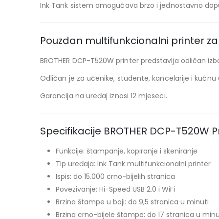
Ink Tank sistem omogućava brzo i jednostavno dopu
Pouzdan multifunkcionalni printer z
BROTHER DCP-T520W printer predstavlja odličan izbor
Odličan je za učenike, studente, kancelarije i kućn
Garancija na uređaj iznosi 12 mjeseci.
Specifikacije BROTHER DCP-T520W Pr
Funkcije: štampanje, kopiranje i skeniranje
Tip uređaja: Ink Tank multifunkcionalni printer
Ispis: do 15.000 crno-bijelih stranica
Povezivanje: Hi-Speed USB 2.0 i WiFi
Brzina štampe u boji: do 9,5 stranica u minuti
Brzina crno-bijele štampe: do 17 stranica u minu