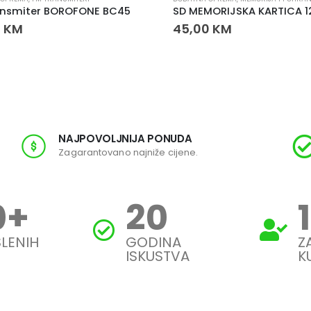
ansmiter BOROFONE BC45
SD MEMORIJSKA KARTICA 
0
KM
45,00
KM
NAJPOVOLJNIJA PONUDA
Zagarantovano najniže cijene.
0
+
20
LENIH
GODINA
Z
ISKUSTVA
K