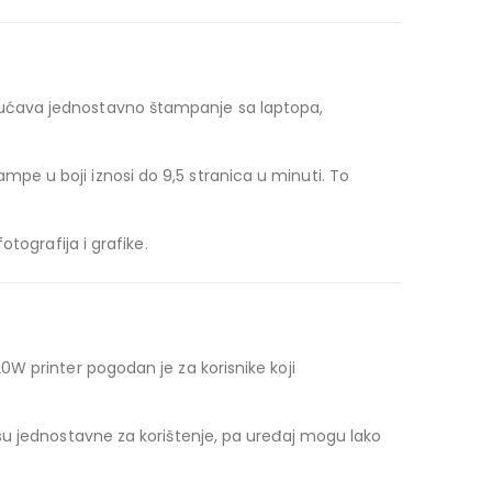
gućava jednostavno štampanje sa laptopa,
e u boji iznosi do 9,5 stranica u minuti. To
tografija i grafike.
W printer pogodan je za korisnike koji
su jednostavne za korištenje, pa uređaj mogu lako