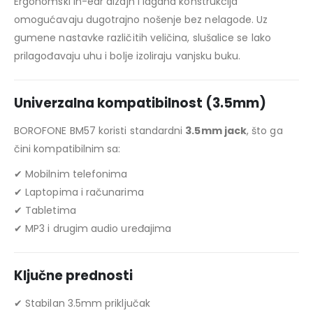
Ergonomski in-ear dizajn i lagana konstrukcija
omogućavaju dugotrajno nošenje bez nelagode. Uz
gumene nastavke različitih veličina, slušalice se lako
prilagođavaju uhu i bolje izoliraju vanjsku buku.
Univerzalna kompatibilnost (3.5mm)
BOROFONE BM57 koristi standardni
3.5mm jack
, što ga
čini kompatibilnim sa:
✔ Mobilnim telefonima
✔ Laptopima i računarima
✔ Tabletima
✔ MP3 i drugim audio uređajima
Ključne prednosti
✔ Stabilan 3.5mm priključak