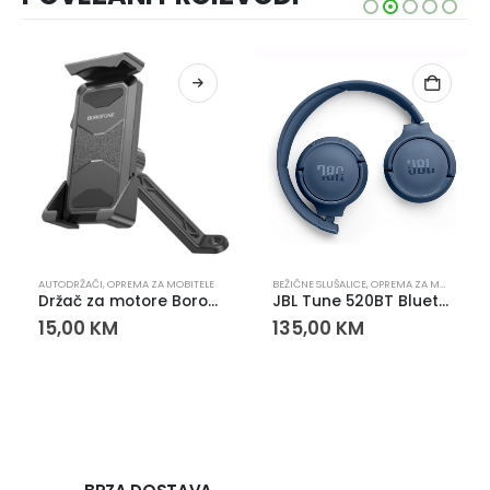
AUTODRŽAČI
,
OPREMA ZA MOBITELE
BEŽIČNE SLUŠALICE
,
OPREMA ZA MOBITELE
,
S
Držač za motore Borofone BH79 Guide
JBL Tune 520BT Bluetooth Slušalice Plave
15,00
KM
135,00
KM