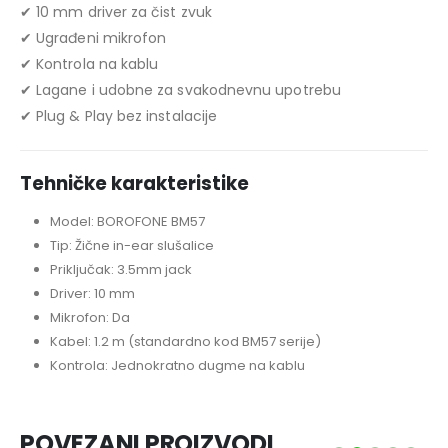
✔ 10 mm driver za čist zvuk
✔ Ugrađeni mikrofon
✔ Kontrola na kablu
✔ Lagane i udobne za svakodnevnu upotrebu
✔ Plug & Play bez instalacije
Tehničke karakteristike
Model: BOROFONE BM57
Tip: Žične in-ear slušalice
Priključak: 3.5mm jack
Driver: 10 mm
Mikrofon: Da
Kabel: 1.2 m (standardno kod BM57 serije)
Kontrola: Jednokratno dugme na kablu
POVEZANI PROIZVODI