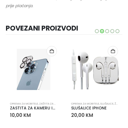
prije plaćanja.
POVEZANI PROIZVODI
PREMA ZA MOBITELE
OPREMA ZA MOBITELE
,
PUNJAČI
,
ZAŠTITA ZA KAMERU
OPREMA ZA MOBITELE
,
SLUŠALICE
,
ŽIČANE SLUŠALICE
ZASTITA ZA KAMERU IPHONE 12
SLUŠALICE IPHONE
10,00
KM
20,00
KM