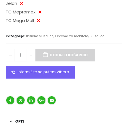
Jelah
TC Mepromex
TC Mega Mall
Kategorije:
Bežične slušalice
,
Oprema za mobitele
,
Slušalice
DODAJ U KOŠARICU
Informišite se putem Vibera
OPIS