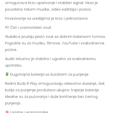
omogućava brzo uparivanje i stabilan signal. Veza je
pouzdana tokom muzike, video sadržaja i poziva.
Povezivanje sa uređajima je brzo i jednostavno.
Čist i uravnotežen zvuk
Slušalice pružaju jasan zvuk sa dobrim balansom tonova.
Pogodne su za muziku, filmove, YouTube i svakodnevne
pozive.
Audio iskustvo je stabilno i ugodno za svakodnevnu
upotrebu.
Dugotrajna baterija sa kućištem za punjenje
Redmi Buds 6 Play omogućavaju višesatno slušanje, dok
kutija za punjenje produžava ukupno trajanje baterije.
Idealne su za putovanja i duže korištenje bez čestog
punjenja.
Lagane i ergonomske