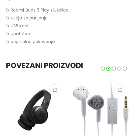
1x Redmi Buds 6 Play slušalice
1x kutija za punjenje
1x USB kabl
1x uputstvo
1x originalno pakovanje
POVEZANI PROIZVODI