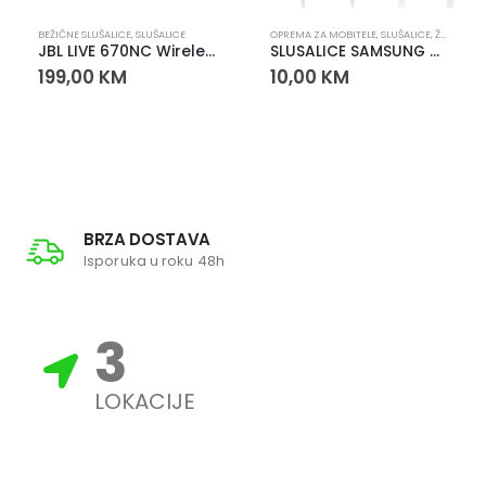
BEŽIČNE SLUŠALICE
,
SLUŠALICE
OPREMA ZA MOBITELE
,
SLUŠALICE
,
ŽIČANE SLUŠALICE
JBL LIVE 670NC Wireless On-Ear Headphones
SLUSALICE SAMSUNG C550
199,00
KM
10,00
KM
BRZA DOSTAVA
Isporuka u roku 48h
3
LOKACIJE