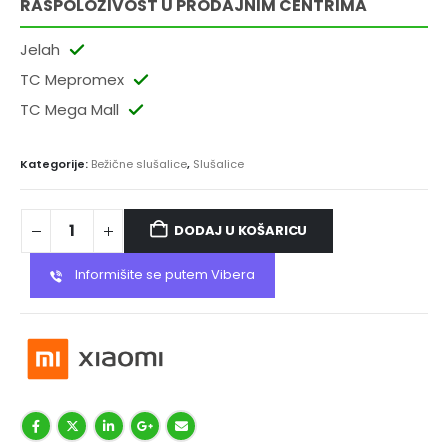
RASPOLOŽIVOST U PRODAJNIM CENTRIMA
Jelah
TC Mepromex
TC Mega Mall
Kategorije:
Bežične slušalice
,
Slušalice
DODAJ U KOŠARICU
Informišite se putem Vibera