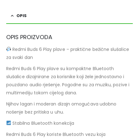
OPIS
OPIS PROIZVODA
Redmi Buds 6 Play plave – praktične bežične slušalice
za svaki dan
Redmi Buds 6 Play plave su kompaktne Bluetooth
slušalice dizajnirane za korisnike koji žele jednostavno i
pouzdano audio rješenje. Pogodne su za muziku, pozive i
multimediju tokom cijelog dana.
Njihov lagan i moderan dizajn omogućava udobno
nošenje bez pritiska u uhu.
Stabilna Bluetooth konekcija
Redmi Buds 6 Play koriste Bluetooth vezu koja