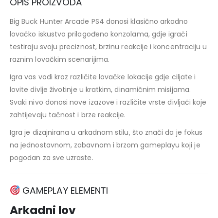
OPIS PROIZVODA
Big Buck Hunter Arcade PS4 donosi klasično arkadno
lovačko iskustvo prilagođeno konzolama, gdje igrači
testiraju svoju preciznost, brzinu reakcije i koncentraciju u
raznim lovačkim scenarijima.
Igra vas vodi kroz različite lovačke lokacije gdje ciljate i
lovite divlje životinje u kratkim, dinamičnim misijama.
Svaki nivo donosi nove izazove i različite vrste divljači koje
zahtijevaju tačnost i brze reakcije.
Igra je dizajnirana u arkadnom stilu, što znači da je fokus
na jednostavnom, zabavnom i brzom gameplayu koji je
pogodan za sve uzraste.
GAMEPLAY ELEMENTI
Arkadni lov