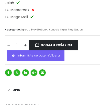
Jelah
TC Mepromex
TC Mega Mall
Kategorije:
Igre za PlayStation4
,
Konzole i igre
,
PlayStation
DODAJ U KOŠARICU
Informišite se putem Vibera
OPIS