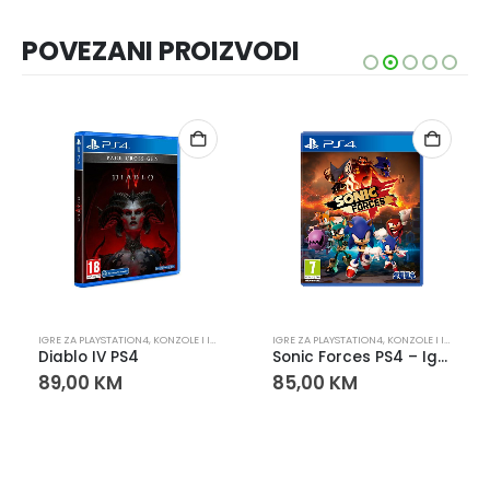
POVEZANI PROIZVODI
PLAYSTATION
IGRE ZA PLAYSTATION4
,
KONZOLE I IGRE
,
PLAYSTATION
IGRE ZA PLAYSTATION4
,
KONZOLE I IGRE
,
PLA
Diablo IV PS4
Sonic Forces PS4 – Igra za PlayStation 4
89,00
KM
85,00
KM