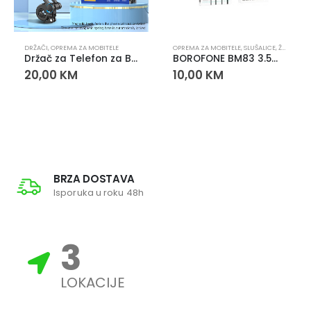
DRŽAČI
,
OPREMA ZA MOBITELE
OPREMA ZA MOBITELE
,
SLUŠALICE
,
ŽIČANE SLUŠALICE
Držač za Telefon za Bicikl i Romobil YC-23
BOROFONE BM83 3.5mm slušalice
20,00
KM
10,00
KM
BRZA DOSTAVA
Isporuka u roku 48h
3
LOKACIJE