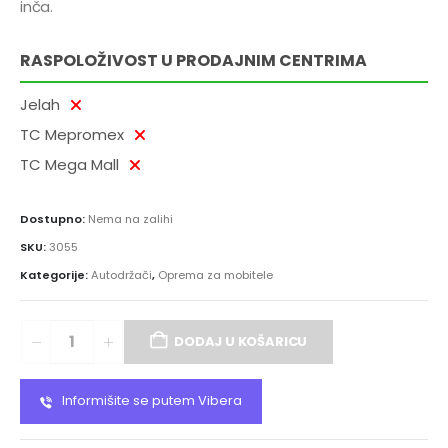
inča.
RASPOLOŽIVOST U PRODAJNIM CENTRIMA
Jelah
TC Mepromex
TC Mega Mall
Dostupno:
Nema na zalihi
SKU:
3055
Kategorije:
Autodržači
,
Oprema za mobitele
DODAJ U KOŠARICU
Informišite se putem Vibera