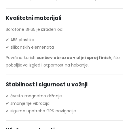
Kvalitetni materijali
Borofone BH65 je izrađen od:
✔ ABS plastike
✔ silikonskih elemenata
Površina koristi
sunčev obrazac + uljni sprej finish
, što
poboljšava izgled i otpornost na habanje.
Stabilnost i sigurnost u vožnji
✔ čvrsto magnetno držanje
✔ smanjenje vibracija
✔ sigurna upotreba GPS navigacije