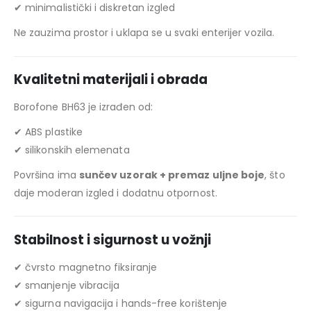
✔ minimalistički i diskretan izgled
Ne zauzima prostor i uklapa se u svaki enterijer vozila.
Kvalitetni materijali i obrada
Borofone BH63 je izrađen od:
✔ ABS plastike
✔ silikonskih elemenata
Površina ima
sunčev uzorak + premaz uljne boje
, što
daje moderan izgled i dodatnu otpornost.
Stabilnost i sigurnost u vožnji
✔ čvrsto magnetno fiksiranje
✔ smanjenje vibracija
✔ sigurna navigacija i hands-free korištenje