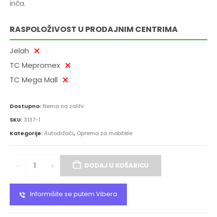
inča.
RASPOLOŽIVOST U PRODAJNIM CENTRIMA
Jelah
TC Mepromex
TC Mega Mall
Dostupno:
Nema na zalihi
SKU:
3137-1
Kategorije:
Autodržači
,
Oprema za mobitele
DODAJ U KOŠARICU
Informišite se putem Vibera