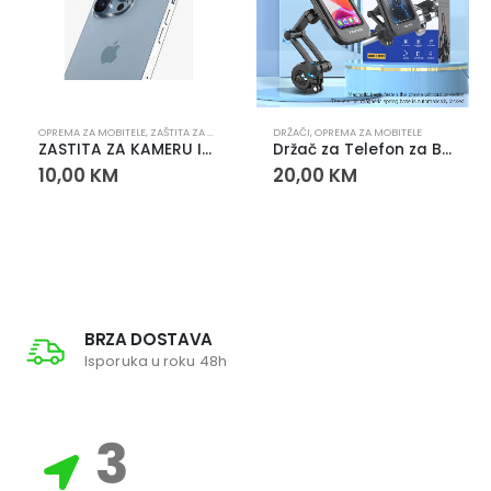
,
SLUŠALICE
OPREMA ZA MOBITELE
,
ZAŠTITA ZA KAMERU
DRŽAČI
,
OPREMA ZA MOBITELE
ZASTITA ZA KAMERU IPHONE 14/14PLUS
Držač za Telefon za Bicikl i Romobil YC-23
10,00
KM
20,00
KM
BRZA DOSTAVA
Isporuka u roku 48h
3