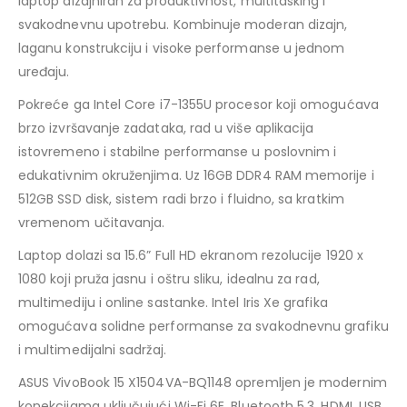
laptop dizajniran za produktivnost, multitasking i
svakodnevnu upotrebu. Kombinuje moderan dizajn,
laganu konstrukciju i visoke performanse u jednom
uređaju.
Pokreće ga Intel Core i7-1355U procesor koji omogućava
brzo izvršavanje zadataka, rad u više aplikacija
istovremeno i stabilne performanse u poslovnim i
edukativnim okruženjima. Uz 16GB DDR4 RAM memorije i
512GB SSD disk, sistem radi brzo i fluidno, sa kratkim
vremenom učitavanja.
Laptop dolazi sa 15.6” Full HD ekranom rezolucije 1920 x
1080 koji pruža jasnu i oštru sliku, idealnu za rad,
multimediju i online sastanke. Intel Iris Xe grafika
omogućava solidne performanse za svakodnevnu grafiku
i multimedijalni sadržaj.
ASUS VivoBook 15 X1504VA-BQ1148 opremljen je modernim
konekcijama uključujući Wi-Fi 6E, Bluetooth 5.3, HDMI, USB