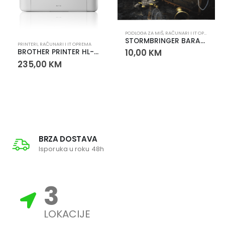
PODLOGA ZA MIŠ
,
RAČUNARI I IT OPREMA
STORMBRINGER BARACUDA Podloga za miš
PRINTERI
,
RAČUNARI I IT OPREMA
10,00
KM
BROTHER PRINTER HL-1110E
235,00
KM
BRZA DOSTAVA
Isporuka u roku 48h
3
LOKACIJE