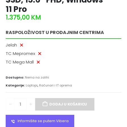
11 Pro
1.375,00
KM
RASPOLOŽIVOST U PRODAJNIM CENTRIMA
Jelah
TC Mepromex
TC Mega Mall
Dostupno:
Nema na zalihi
Kategorije:
Laptopi
,
Računari i IT oprema
DODAJ U KOŠARICU
Informišite se putem Vibera