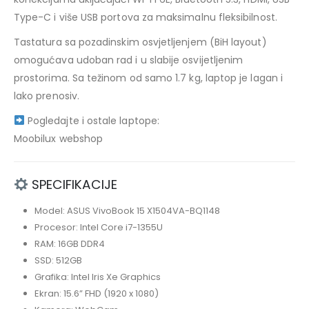
Type-C i više USB portova za maksimalnu fleksibilnost.
Tastatura sa pozadinskim osvjetljenjem (BiH layout)
omogućava udoban rad i u slabije osvijetljenim
prostorima. Sa težinom od samo 1.7 kg, laptop je lagan i
lako prenosiv.
Pogledajte i ostale laptope:
Moobilux webshop
SPECIFIKACIJE
Model: ASUS VivoBook 15 X1504VA-BQ1148
Procesor: Intel Core i7-1355U
RAM: 16GB DDR4
SSD: 512GB
Grafika: Intel Iris Xe Graphics
Ekran: 15.6” FHD (1920 x 1080)