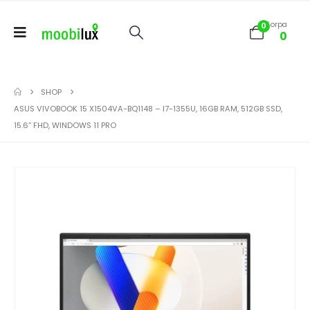
Korpa
0
0
SHOP
ASUS VIVOBOOK 15 X1504VA-BQ1148 – I7-1355U, 16GB RAM, 512GB SSD,
15.6” FHD, WINDOWS 11 PRO