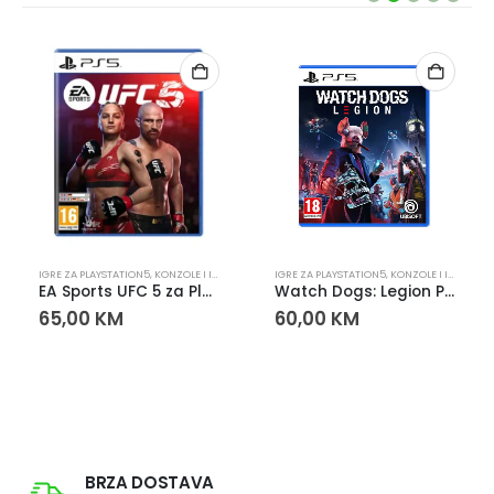
PLAYSTATION
IGRE ZA PLAYSTATION5
,
KONZOLE I IGRE
,
PLAYSTATION
IGRE ZA PLAYSTATION5
,
KONZOLE I IGRE
,
PLA
EA Sports UFC 5 za PlayStation 5 (PS5)
Watch Dogs: Legion PS5
65,00
KM
60,00
KM
BRZA DOSTAVA