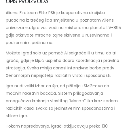
OPIS PROIZVODA
Aliens: Fireteam Elite PS5 je kooperativna akcijska
pucačina iz trećeg lica smještena u poznatom Aliens
univerzumu. Igra vas vodi na misterioznu planetu LV-895
gdje otkrivate mračne tajne skrivene u ruševinama i
podzemnim pećinama.
Možete igrati solo uz pomoć AI saigrača ili u timu do tri
igrača, gdje je ključ uspjeha dobra koordinacija i pravilna
strategija. Svaka misija donosi intenzivne borbe protiv
Xenomorph neprijatelja različitih vrsta i sposobnosti.
Igra nudi veliki izbor oružja, od pištolja i SMG-ova do
moćnih raketnih bacača. Sistem prilagođavanja
omogućava kreiranje vlastitog “Marine” lika kroz sedam
različitih klasa, svaka sa jedinstvenim sposobnostima i
stilom igre.
Tokom napredovanja, igrači otključavaju preko 130