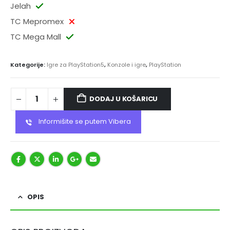
Jelah
TC Mepromex
TC Mega Mall
Kategorije:
Igre za PlayStation5
,
Konzole i igre
,
PlayStation
DODAJ U KOŠARICU
Informišite se putem Vibera
OPIS