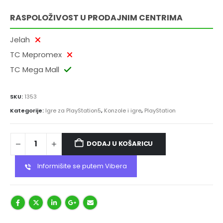
RASPOLOŽIVOST U PRODAJNIM CENTRIMA
Jelah
TC Mepromex
TC Mega Mall
SKU:
1353
Kategorije:
Igre za PlayStation5
,
Konzole i igre
,
PlayStation
DODAJ U KOŠARICU
Informišite se putem Vibera