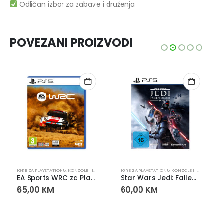
Odličan izbor za zabave i druženja
POVEZANI PROIZVODI
PLAYSTATION
IGRE ZA PLAYSTATION5
,
KONZOLE I IGRE
,
PLAYSTATION
IGRE ZA PLAYSTATION5
,
KONZOLE I IGRE
,
PLA
EA Sports WRC za PlayStation 5 (PS5)
Star Wars Jedi: Fallen Order PS5
65,00
KM
60,00
KM