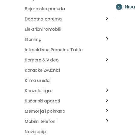
Nisu
Bajramska ponuda
Dodatna oprema
Električni romobili
Gaming
Interaktivne Pametne Table
Kamere & Video
Karaoke Zvučnici
Klima uređaji
Konzole i igre
Kućanski aparati
Memorija i pohrana
Mobilni telefoni
Navigacija