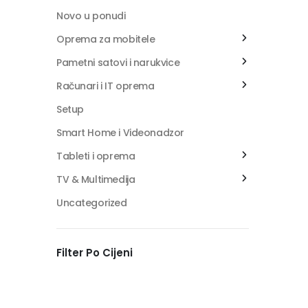
Novo u ponudi
Oprema za mobitele
Pametni satovi i narukvice
Računari i IT oprema
Setup
Smart Home i Videonadzor
Tableti i oprema
TV & Multimedija
Uncategorized
Filter Po Cijeni