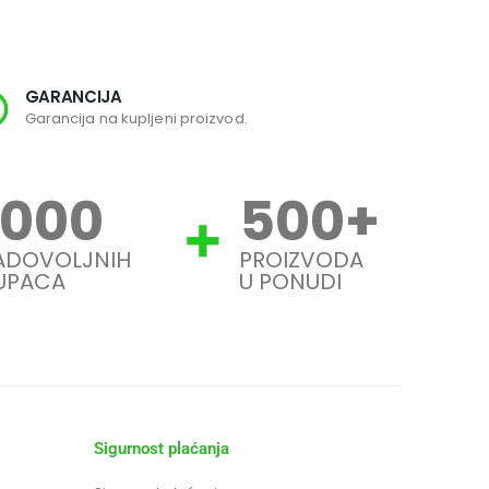
GARANCIJA
SI
Garancija na kupljeni proizvod.
Svi
1000
500
+
ADOVOLJNIH
PROIZVODA
UPACA
U PONUDI
Sigurnost plaćanja