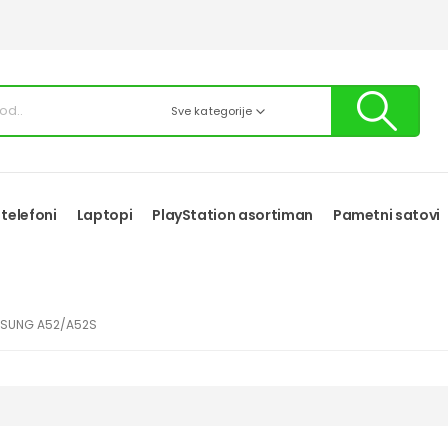
Sve kategorije
 telefoni
Laptopi
PlayStation asortiman
Pametni satovi
MSUNG A52/A52S