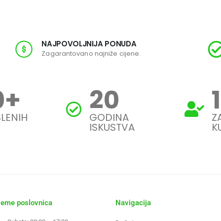
NAJPOVOLJNIJA PONUDA
Zagarantovano najniže cijene.
0
+
20
LENIH
GODINA
Z
ISKUSTVA
K
jeme poslovnica
Navigacija