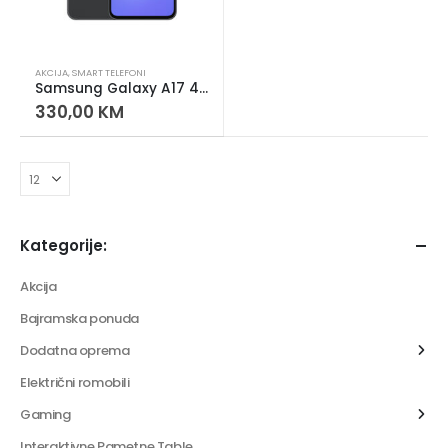
AKCIJA
,
SMART TELEFONI
Samsung Galaxy A17 4GB 128GB Black pametni telefon
330,00
KM
Kategorije:
Akcija
Bajramska ponuda
Dodatna oprema
Električni romobili
Gaming
Interaktivne Pametne Table