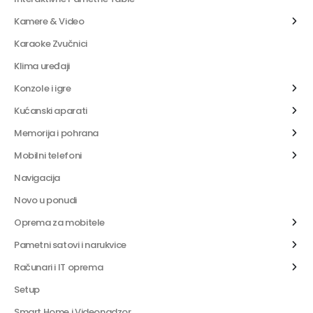
Kamere & Video
Karaoke Zvučnici
Klima uređaji
Konzole i igre
Kućanski aparati
Memorija i pohrana
Mobilni telefoni
Navigacija
Novo u ponudi
Oprema za mobitele
Pametni satovi i narukvice
Računari i IT oprema
Setup
Smart Home i Videonadzor