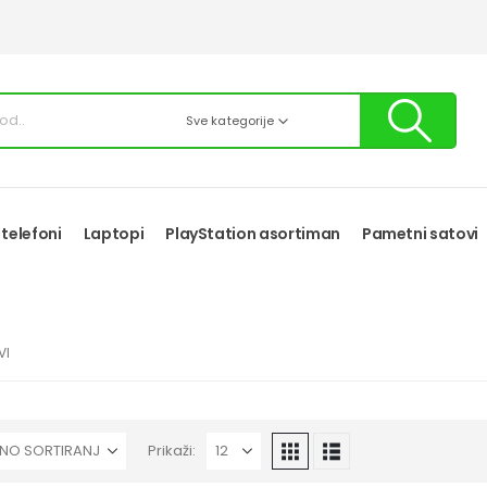
Sve kategorije
 telefoni
Laptopi
PlayStation asortiman
Pametni satovi
VI
Prikaži: