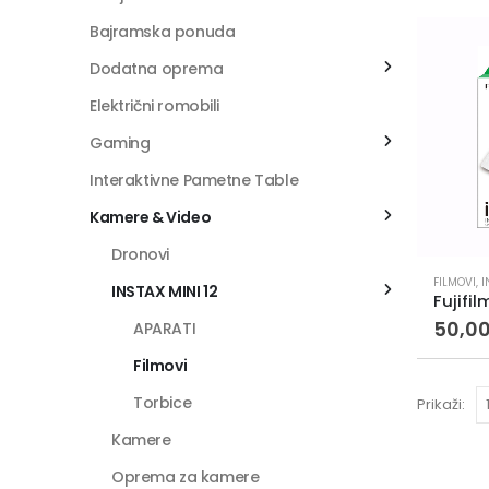
Bajramska ponuda
Dodatna oprema
Električni romobili
Gaming
Interaktivne Pametne Table
Kamere & Video
Dronovi
FILMOVI
,
I
INSTAX MINI 12
50,0
APARATI
Filmovi
Torbice
Prikaži:
Kamere
Oprema za kamere