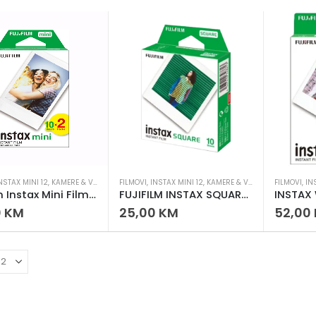
NSTAX MINI 12
,
KAMERE & VIDEO
FILMOVI
,
INSTAX MINI 12
,
KAMERE & VIDEO
FILMOVI
,
IN
Fujifilm Instax Mini Film 2×10 (20 Fotografija)
FUJIFILM INSTAX SQUARE FILM – INSTANT FILM ZA KVADRATNE FOTOGRAFIJE
0
KM
25,00
KM
52,00