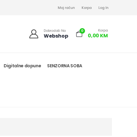
Moj račun
Korpa
Log In
Korpa
0
Dobrodoši Na
0,00
KM
Webshop
Digitalne dopune
SENZORNA SOBA