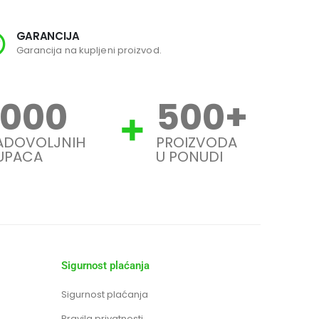
GARANCIJA
SI
Garancija na kupljeni proizvod.
Svi
1000
500
+
ADOVOLJNIH
PROIZVODA
UPACA
U PONUDI
Sigurnost plaćanja
Sigurnost plaćanja
Pravila privatnosti