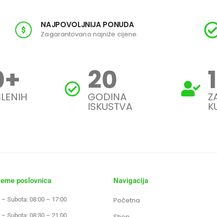
NAJPOVOLJNIJA PONUDA
Zagarantovano najniže cijene.
0
+
20
LENIH
GODINA
Z
ISKUSTVA
K
jeme poslovnica
Navigacija
 – Subota: 08:00 – 17:00
Početna
 – Subota: 08:30 – 21:00
Shop