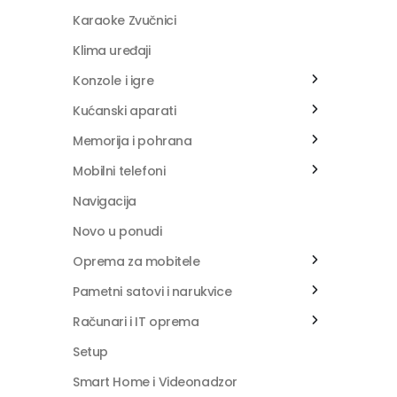
Karaoke Zvučnici
Klima uređaji
Konzole i igre
Kućanski aparati
Memorija i pohrana
Mobilni telefoni
Navigacija
Novo u ponudi
Oprema za mobitele
Pametni satovi i narukvice
Računari i IT oprema
Setup
Smart Home i Videonadzor