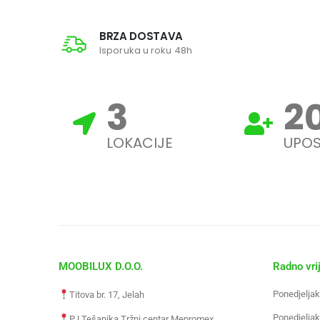
BRZA DOSTAVA
Isporuka u roku 48h
3
2
LOKACIJE
UPOS
MOOBILUX D.O.O.
Radno vri
Ponedjeljak
Titova br. 17, Jelah
Ponedjeljak
PJ Tešanjka Tržni centar Mepromex