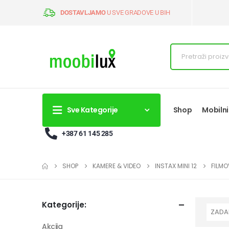
DOSTAVLJAMO
U SVE GRADOVE U BIH
Sve Kategorije
Shop
Mobilni
+387 61 145 285
SHOP
KAMERE & VIDEO
INSTAX MINI 12
FILMO
Kategorije:
Akcija