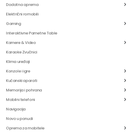
Dodatna oprema
Električni romobili
Gaming
Interaktivne Pametne Table
Kamere & Video
Karaoke Zvučnici
Klima uređaji
Konzole i igre
Kućanski aparati
Memorija i pohrana
Mobilni telefoni
Navigacija
Novo u ponudi
Oprema za mobitele