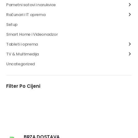
Pametni satovi i narukvice
Računari i IT oprema
Setup
Smart Home i Videonadzor
Tableti i oprema
TV & Multimedija
Uncategorized
Filter Po Cijeni
BRZA DOSTAVA