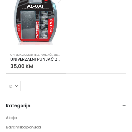
OPREMA ZA MOBITELE
,
PUNJAČI
,
ZIDNI PUNJAČI
UNIVERZALNI PUNJAČ ZA LAPTOP PL-UA1
35,00
KM
Kategorije:
Akcija
Bajramska ponuda