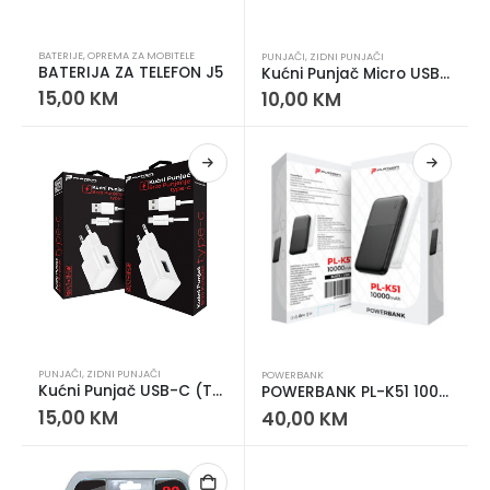
BATERIJE
,
OPREMA ZA MOBITELE
PUNJAČI
,
ZIDNI PUNJAČI
BATERIJA ZA TELEFON J5
Kućni Punjač Micro USB 2A
15,00
KM
10,00
KM
PUNJAČI
,
ZIDNI PUNJAČI
POWERBANK
Kućni Punjač USB-C (Type-C) 2.1A sa Kablom 1.2 m
POWERBANK PL-K51 10000 mAh
15,00
KM
40,00
KM