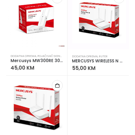
DODATNA OPREMA
,
POJAČIVAČ SIGNALA
DODATNA OPREMA
,
RUTER
Mercusys MW300RE 300Mbps WIRELESS RANGE EXTENDER
MERCUSYS WIRELESS N ROUTER
45,00
KM
55,00
KM