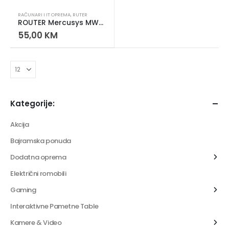
RAČUNARI I IT OPREMA
,
RUTER
ROUTER Mercusys MW305R 300Mbps
55,00
KM
Kategorije:
Akcija
Bajramska ponuda
Dodatna oprema
Električni romobili
Gaming
Interaktivne Pametne Table
Kamere & Video