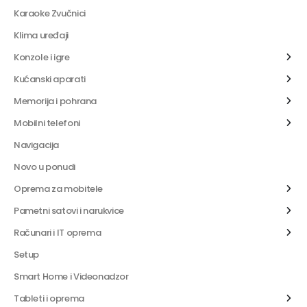
Karaoke Zvučnici
Klima uređaji
Konzole i igre
Kućanski aparati
Memorija i pohrana
Mobilni telefoni
Navigacija
Novo u ponudi
Oprema za mobitele
Pametni satovi i narukvice
Računari i IT oprema
Setup
Smart Home i Videonadzor
Tableti i oprema