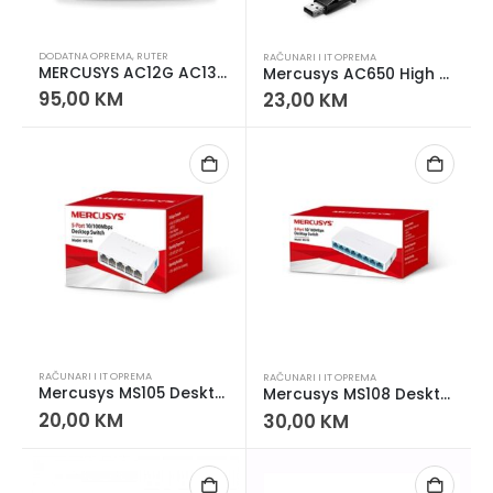
DODATNA OPREMA
,
RUTER
RAČUNARI I IT OPREMA
MERCUSYS AC12G AC1300 ROUTER
Mercusys AC650 High Gain Wireless Dual Band USB Adapter
95,00
KM
23,00
KM
RAČUNARI I IT OPREMA
RAČUNARI I IT OPREMA
Mercusys MS105 Desktop Switch 5×10/100
Mercusys MS108 Desktop Switch 8×10/100
20,00
KM
30,00
KM