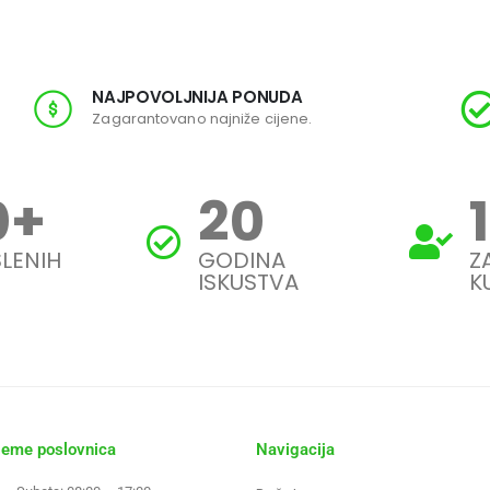
NAJPOVOLJNIJA PONUDA
Zagarantovano najniže cijene.
0
+
20
LENIH
GODINA
Z
ISKUSTVA
K
jeme poslovnica
Navigacija