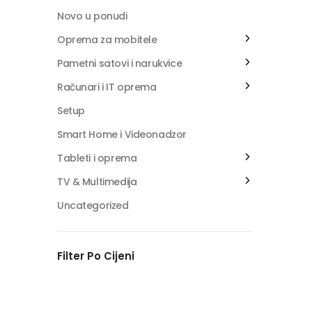
Novo u ponudi
Oprema za mobitele
Pametni satovi i narukvice
Računari i IT oprema
Setup
Smart Home i Videonadzor
Tableti i oprema
TV & Multimedija
Uncategorized
Filter Po Cijeni