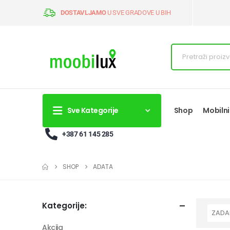
DOSTAVLJAMO
U SVE GRADOVE U BIH
Sve Kategorije
Shop
Mobilni
+387 61 145 285
SHOP
ADATA
Kategorije:
Akcija