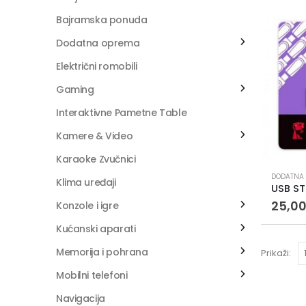
Bajramska ponuda
Dodatna oprema
Električni romobili
Gaming
Interaktivne Pametne Table
Kamere & Video
Karaoke Zvučnici
DODATNA
Klima uređaji
USB S
25,0
Konzole i igre
Kućanski aparati
Memorija i pohrana
Prikaži:
Mobilni telefoni
Navigacija