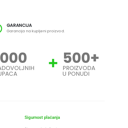
GARANCIJA
SI
Garancija na kupljeni proizvod.
Svi
1000
500
+
ADOVOLJNIH
PROIZVODA
UPACA
U PONUDI
Sigurnost plaćanja