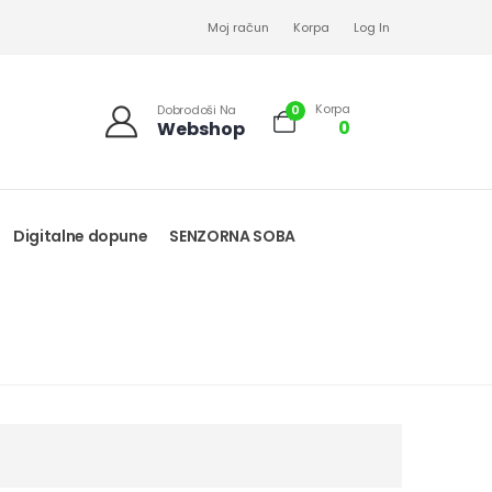
Moj račun
Korpa
Log In
Korpa
0
Dobrodoši Na
0
Webshop
Digitalne dopune
SENZORNA SOBA