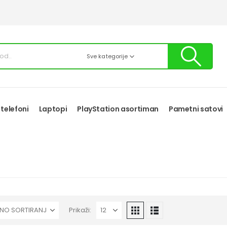
Sve kategorije
 telefoni
Laptopi
PlayStation asortiman
Pametni satovi
Prikaži: