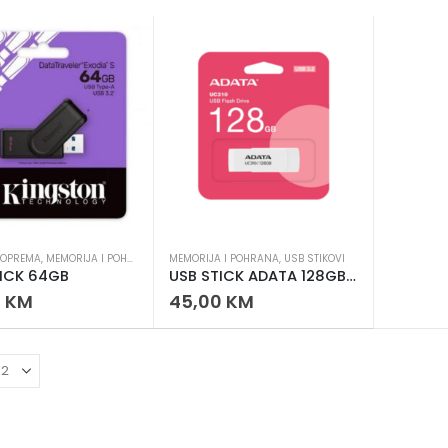
 OPREMA
,
MEMORIJA I POHRANA
,
USB STIKOVI
MEMORIJA I POHRANA
,
USB STIKOVI
TICK 64GB
USB STICK ADATA 128GB USB 3.0 Flash Drive
0
KM
45,00
KM